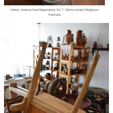
Łebno, Gminna Izba Regionalna, fot. T. Słomczyński/ Magazyn
Kaszuby