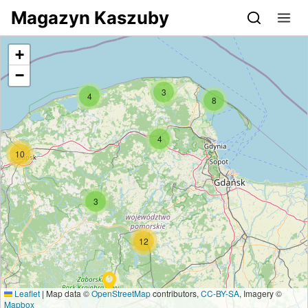
Przejdź do serwisu magazynkaszuby.pl
Magazyn Kaszuby
+
−
3
4
8
4
10
3
12
Leaflet
|
Map data ©
OpenStreetMap
contributors,
CC-BY-SA
, Imagery ©
Mapbox