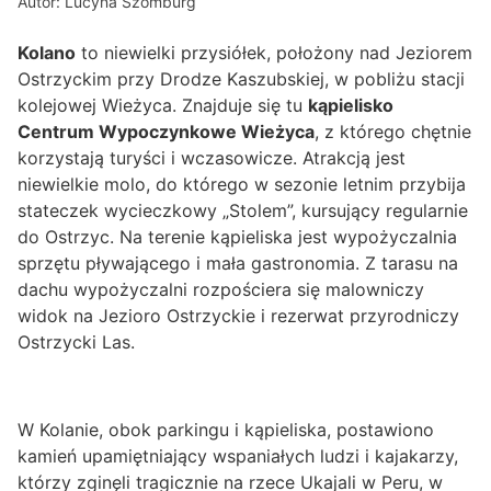
Autor: Lucyna Szomburg
Kolano
to niewielki przysiółek, położony nad Jeziorem
Ostrzyckim przy Drodze Kaszubskiej, w pobliżu stacji
kolejowej Wieżyca. Znajduje się tu
kąpielisko
Centrum Wypoczynkowe Wieżyca
, z którego chętnie
korzystają turyści i wczasowicze. Atrakcją jest
niewielkie molo, do którego w sezonie letnim przybija
stateczek wycieczkowy „Stolem”, kursujący regularnie
do Ostrzyc. Na terenie kąpieliska jest wypożyczalnia
sprzętu pływającego i mała gastronomia. Z tarasu na
dachu wypożyczalni rozpościera się malowniczy
widok na Jezioro Ostrzyckie i rezerwat przyrodniczy
Ostrzycki Las.
W Kolanie, obok parkingu i kąpieliska, postawiono
kamień upamiętniający wspaniałych ludzi i kajakarzy,
którzy zginęli tragicznie na rzece Ukajali w Peru, w