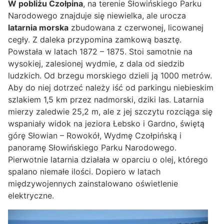
W pobliżu Czołpina
, na terenie Słowińskiego Parku
Narodowego znajduje się niewielka, ale urocza
latarnia morska
zbudowana z czerwonej, licowanej
cegły. Z daleka przypomina zamkową basztę.
Powstała w latach 1872 – 1875. Stoi samotnie na
wysokiej, zalesionej wydmie, z dala od siedzib
ludzkich. Od brzegu morskiego dzieli ją 1000 metrów.
Aby do niej dotrzeć należy iść od parkingu niebieskim
szlakiem 1,5 km przez nadmorski, dziki las. Latarnia
mierzy zaledwie 25,2 m, ale z jej szczytu rozciąga się
wspaniały widok na jeziora Łebsko i Gardno, świętą
górę Słowian – Rowokół, Wydmę Czołpińską i
panoramę Słowińskiego Parku Narodowego.
Pierwotnie latarnia działała w oparciu o olej, którego
spalano niemałe ilości. Dopiero w latach
międzywojennych zainstalowano oświetlenie
elektryczne.