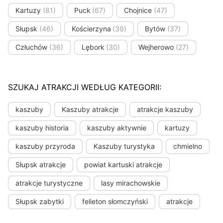
Kartuzy
(81)
Puck
(67)
Chojnice
(47)
Słupsk
(46)
Kościerzyna
(39)
Bytów
(37)
Człuchów
(36)
Lębork
(30)
Wejherowo
(27)
SZUKAJ ATRAKCJI WEDŁUG KATEGORII:
kaszuby
Kaszuby atrakcje
atrakcje kaszuby
kaszuby historia
kaszuby aktywnie
kartuzy
kaszuby przyroda
Kaszuby turystyka
chmielno
Słupsk atrakcje
powiat kartuski atrakcje
atrakcje turystyczne
lasy mirachowskie
Słupsk zabytki
felieton słomczyński
atrakcje