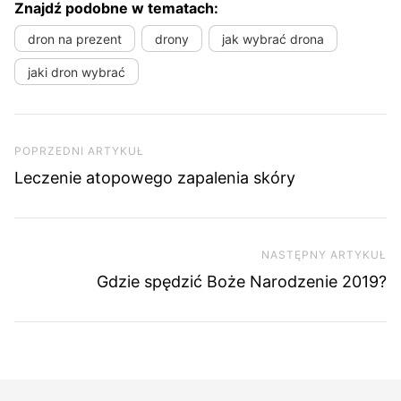
Znajdź podobne w tematach:
dron na prezent
drony
jak wybrać drona
jaki dron wybrać
Nawigacja wpisu
Poprzedni artykuł
POPRZEDNI ARTYKUŁ
Leczenie atopowego zapalenia skóry
NASTĘPNY ARTYKUŁ
Na
Gdzie spędzić Boże Narodzenie 2019?