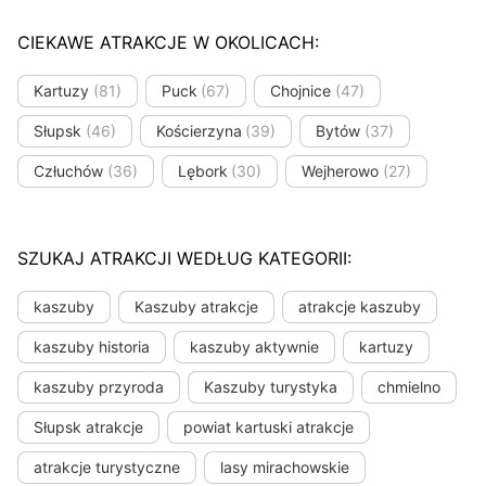
CIEKAWE ATRAKCJE W OKOLICACH:
Kartuzy
(81)
Puck
(67)
Chojnice
(47)
Słupsk
(46)
Kościerzyna
(39)
Bytów
(37)
Człuchów
(36)
Lębork
(30)
Wejherowo
(27)
SZUKAJ ATRAKCJI WEDŁUG KATEGORII:
kaszuby
Kaszuby atrakcje
atrakcje kaszuby
kaszuby historia
kaszuby aktywnie
kartuzy
kaszuby przyroda
Kaszuby turystyka
chmielno
Słupsk atrakcje
powiat kartuski atrakcje
atrakcje turystyczne
lasy mirachowskie