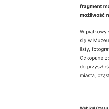
fragment mo
możliwość n
W piątkowy 
się w Muzeu
listy, fotog
Odkopane zos
do przyszłoś
miasta, cząs
Wehikuł Czasu 