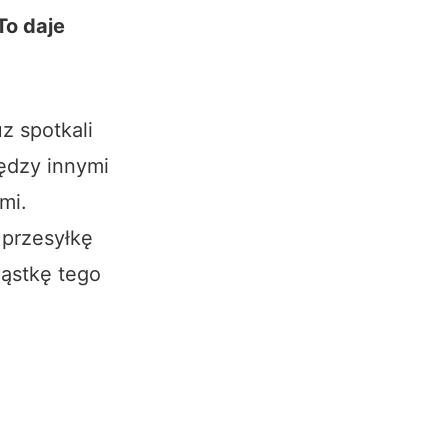
To daje
z spotkali
ędzy innymi
mi.
 przesyłkę
ząstkę tego