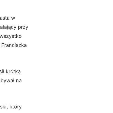
iasta w
iałający przy
 wszystko
 Franciszka
ił krótką
ebywał na
ki, który