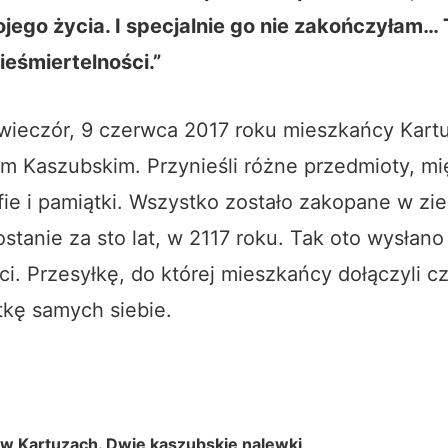
jego życia. I specjalnie go nie zakończyłam… 
ieśmiertelności.”
wieczór, 9 czerwca 2017 roku mieszkańcy Kartu
m Kaszubskim. Przynieśli różne przedmioty, mi
rafie i pamiątki. Wszystko zostało zakopane w zie
tanie za sto lat, w 2117 roku. Tak oto wysłano
ci. Przesyłkę, do której mieszkańcy dołączyli c
tkę samych siebie.
w Kartuzach. Dwie kaszubskie nalewki