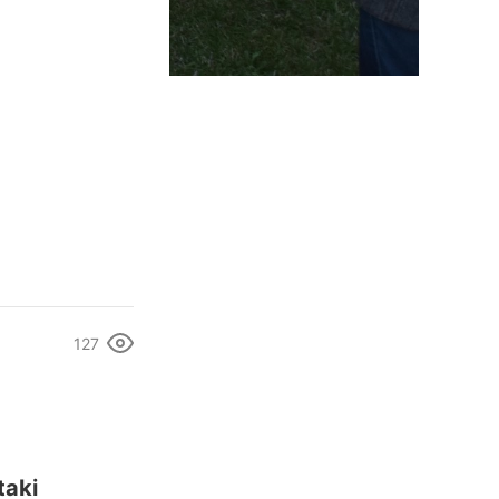
127
taki