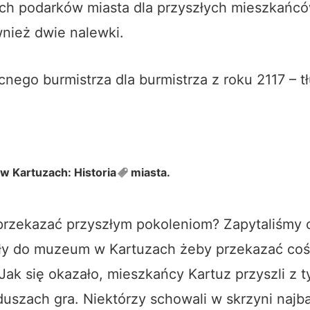
ych podarków miasta dla przyszłych mieszkańcó
nież dwie nalewki.
cnego burmistrza dla burmistrza z roku 2117 – t
 w Kartuzach:
Historia
miasta.
rzekazać przyszłym pokoleniom? Zapytaliśmy o
zły do muzeum w Kartuzach żeby przekazać coś
ak się okazało, mieszkańcy Kartuz przyszli z t
duszach gra. Niektórzy schowali w skrzyni najba