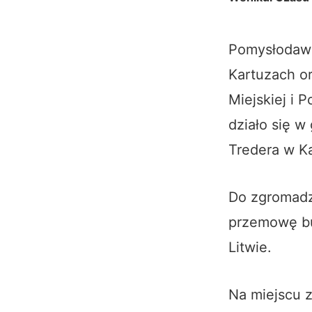
Pomysłodawcą
Kartuzach or
Miejskiej i 
działo się 
Tredera w K
Do zgromadz
przemowę bu
Litwie.
Na miejscu 