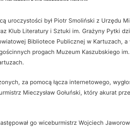
 uroczystości był Piotr Smoliński z Urzędu M
az Klub Literatury i Sztuki im. Grażyny Pytki dz
Powiatowej Bibliotece Publicznej w Kartuzach, a
w gościnnych progach Muzeum Kaszubskiego im.
artuzach.
onych, za pomocą łącza internetowego, wygłos
rmistrz Mieczysław Gołuński, który akurat prz
zastępował go wiceburmistrz Wojciech Jaworows