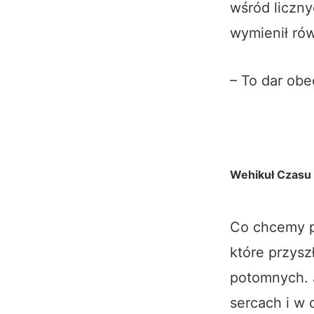
wśród liczn
wymienił rów
– To dar obe
Wehikuł Czasu
Co chcemy p
które przys
potomnych. J
sercach i w 