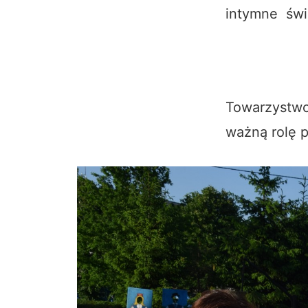
intymne świa
Towarzystwo 
ważną rolę p