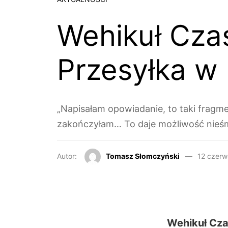
Wehikuł Cza
Przesyłka w 
„Napisałam opowiadanie, to taki fragmen
zakończyłam… To daje możliwość nieśmi
Autor:
Tomasz Słomczyński
12 czerw
Wehikuł Cza