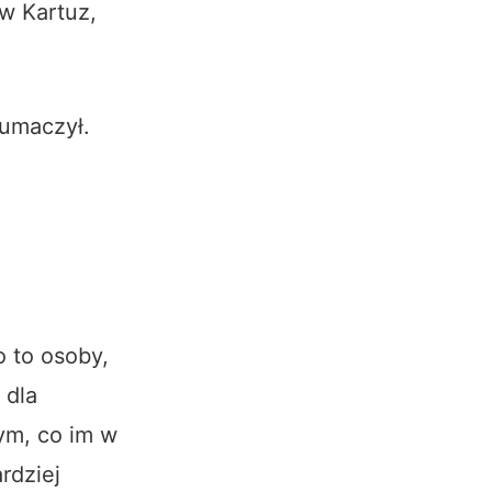
w Kartuz,
łumaczył.
 to osoby,
 dla
ym, co im w
rdziej