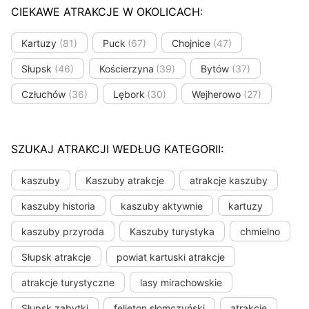
CIEKAWE ATRAKCJE W OKOLICACH:
Kartuzy
(81)
Puck
(67)
Chojnice
(47)
Słupsk
(46)
Kościerzyna
(39)
Bytów
(37)
Człuchów
(36)
Lębork
(30)
Wejherowo
(27)
SZUKAJ ATRAKCJI WEDŁUG KATEGORII:
kaszuby
Kaszuby atrakcje
atrakcje kaszuby
kaszuby historia
kaszuby aktywnie
kartuzy
kaszuby przyroda
Kaszuby turystyka
chmielno
Słupsk atrakcje
powiat kartuski atrakcje
atrakcje turystyczne
lasy mirachowskie
Słupsk zabytki
felieton słomczyński
atrakcje