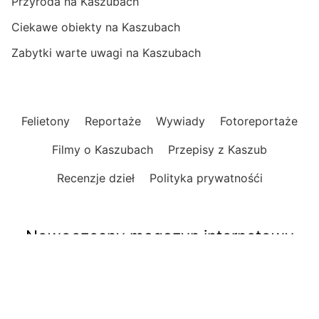
Przyroda na Kaszubach
Ciekawe obiekty na Kaszubach
Zabytki warte uwagi na Kaszubach
Felietony
Reportaże
Wywiady
Fotoreportaże
Filmy o Kaszubach
Przepisy z Kaszub
Recenzje dzieł
Polityka prywatnośći
Nowoczesny magazyn internetowy
o Kaszubach
Informacje, publicystyka, reportaże, felietony.
Opinie, wydarzenia, relacje i zapowiedzi.
Praktyczne informacje, ciekawe miejsca i atrakcje