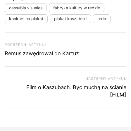
cassubia visuales
fabryka kultury w redzie
konkurs na plakat
plakat kaszubski
reda
Nawigacja wpisu
Poprzedni artykuł
POPRZEDNI ARTYKUŁ
Remus zawędrował do Kartuz
NASTĘPNY ARTYKUŁ
Na
Film o Kaszubach. Być muchą na ścianie
[FILM]