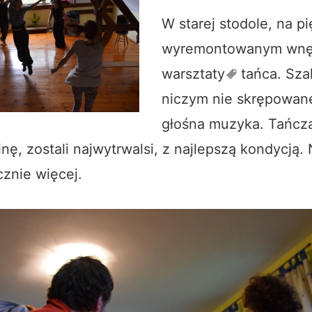
W starej stodole, na pi
wyremontowanym wnęt
warsztaty
tańca. Sza
niczym nie skrępowane
głośna muzyka. Tańczą
inę, zostali najwytrwalsi, z najlepszą kondycją.
cznie więcej.