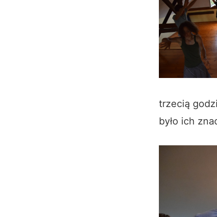
trzecią godz
było ich zna