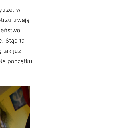
ętrze, w
rzu trwają
leństwo,
. Stąd ta
 tak już
 Na początku