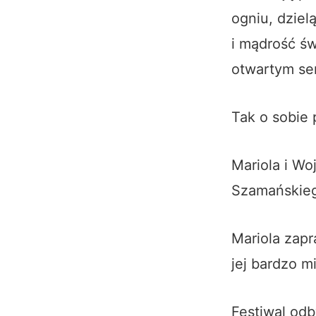
ogniu, dziel
i mądrość św
otwartym ser
Tak o sobie 
Mariola i Wo
Szamańskieg
Mariola zapr
jej bardzo m
Festiwal odb