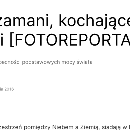
zamani, kochając
mi [FOTOREPORTA
w obecności podstawowych mocy świata
nia 2016
zestrzeń pomiędzy Niebem a Ziemią, siadają w 