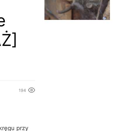
e
Ż]
194
kręgu przy