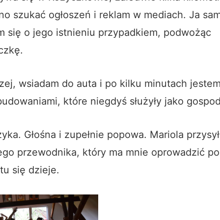
żno szukać ogłoszeń i reklam w mediach. Ja sa
 się o jego istnieniu przypadkiem, podwożąc
czkę.
zej, wsiadam do auta i po kilku minutach jeste
udowaniami, które niegdyś służyły jako gospo
ka. Głośna i zupełnie popowa. Mariola przysy
go przewodnika, który ma mnie oprowadzić po 
tu się dzieje.