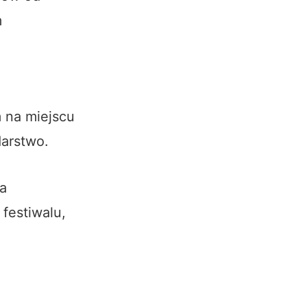
m
m na miejscu
darstwo.
ła
festiwalu,