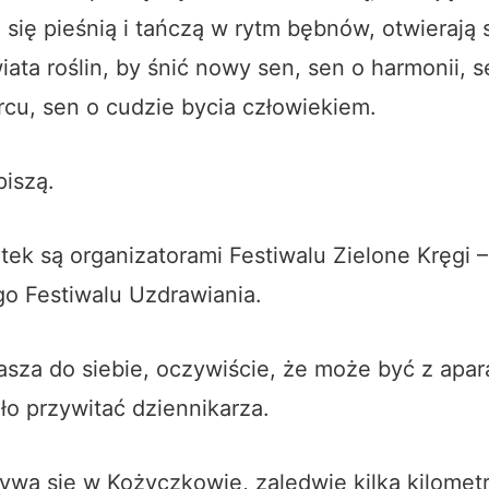
ą się pieśnią i tańczą w rytm bębnów, otwierają 
iata roślin, by śnić nowy sen, sen o harmonii, s
cu, sen o cudzie bycia człowiekiem.
piszą.
jtek są organizatorami Festiwalu Zielone Kręgi –
o Festiwalu Uzdrawiania.
asza do siebie, oczywiście, że może być z apa
iło przywitać dziennikarza.
ywa się w Kożyczkowie, zaledwie kilka kilomet