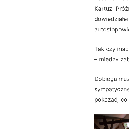
Kartuz. Pró
dowiedziałem
autostopowi
Tak czy inac
– między zab
Dobiega muzy
sympatyczne
pokazać, co 