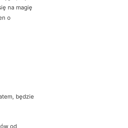
się na magię
en o
ratem, będzie
rów od