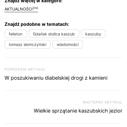
Znajdź więcej w kategorii:
314
AKTUALNOŚCI
Znajdź podobne w tematach:
felieton
Gdańsk stolica kaszub
kaszuby
tomasz słomczyński
wiadomości
Nawigacja wpisu
Poprzedni artykuł
POPRZEDNI ARTYKUŁ
W poszukiwaniu diabelskiej drogi z kamieni
NASTĘPNY ARTYKUŁ
Na
Wielkie sprzątanie kaszubskich jezior