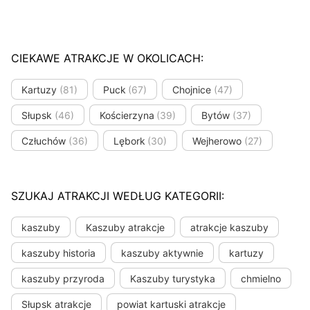
CIEKAWE ATRAKCJE W OKOLICACH:
Kartuzy
(81)
Puck
(67)
Chojnice
(47)
Słupsk
(46)
Kościerzyna
(39)
Bytów
(37)
Człuchów
(36)
Lębork
(30)
Wejherowo
(27)
SZUKAJ ATRAKCJI WEDŁUG KATEGORII:
kaszuby
Kaszuby atrakcje
atrakcje kaszuby
kaszuby historia
kaszuby aktywnie
kartuzy
kaszuby przyroda
Kaszuby turystyka
chmielno
Słupsk atrakcje
powiat kartuski atrakcje