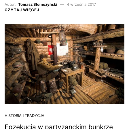
Autor:
Tomasz Słomczyński
4 września 2017
CZYTAJ WIĘCEJ
HISTORIA I TRADYCJA
Egzekucja w partyzanckim bunkrze