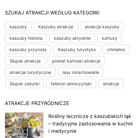
SZUKAJ ATRAKCJI WEDŁUG KATEGORII:
kaszuby
Kaszuby atrakcje
atrakcje kaszuby
kaszuby historia
kaszuby aktywnie
kartuzy
kaszuby przyroda
Kaszuby turystyka
chmielno
Słupsk atrakcje
powiat kartuski atrakcje
atrakcje turystyczne
lasy mirachowskie
Słupsk zabytki
felieton słomczyński
atrakcje
ATRAKCJE PRZYRODNICZE
Rośliny lecznicze z kaszubskich łąk
– tradycyjne zastosowania w kuchni
i medycynie