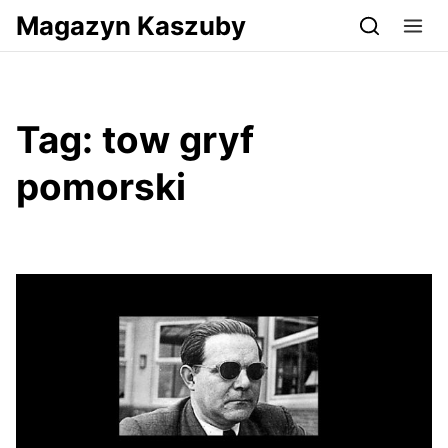
Przejdź do serwisu magazynkaszuby.pl
Magazyn Kaszuby
Tag:
tow gryf
pomorski