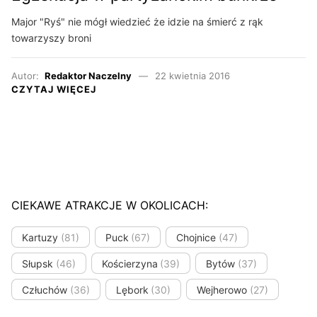
Major "Ryś" nie mógł wiedzieć że idzie na śmierć z rąk
towarzyszy broni
Autor:
Redaktor Naczelny
22 kwietnia 2016
CZYTAJ WIĘCEJ
CIEKAWE ATRAKCJE W OKOLICACH:
Kartuzy
(81)
Puck
(67)
Chojnice
(47)
Słupsk
(46)
Kościerzyna
(39)
Bytów
(37)
Człuchów
(36)
Lębork
(30)
Wejherowo
(27)