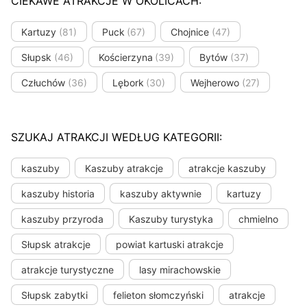
CIEKAWE ATRAKCJE W OKOLICACH:
Kartuzy
(81)
Puck
(67)
Chojnice
(47)
Słupsk
(46)
Kościerzyna
(39)
Bytów
(37)
Człuchów
(36)
Lębork
(30)
Wejherowo
(27)
SZUKAJ ATRAKCJI WEDŁUG KATEGORII:
kaszuby
Kaszuby atrakcje
atrakcje kaszuby
kaszuby historia
kaszuby aktywnie
kartuzy
kaszuby przyroda
Kaszuby turystyka
chmielno
Słupsk atrakcje
powiat kartuski atrakcje
atrakcje turystyczne
lasy mirachowskie
Słupsk zabytki
felieton słomczyński
atrakcje