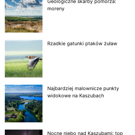
Geologiczne skarby pomorza:
moreny
Rzadkie gatunki ptaków żuław
Najbardziej malownicze punkty
widokowe na Kaszubach
Nocne niebo nad Kaszubami: top