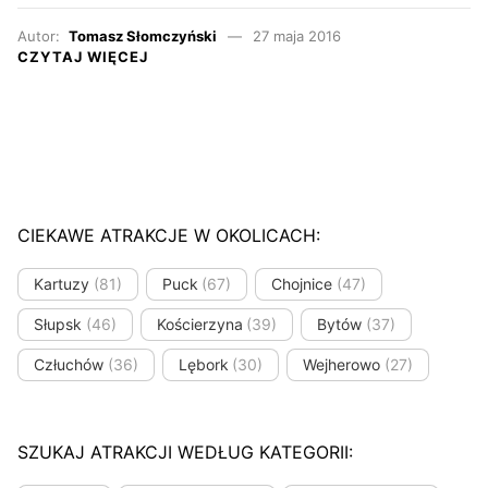
Autor:
Tomasz Słomczyński
27 maja 2016
CZYTAJ WIĘCEJ
CIEKAWE ATRAKCJE W OKOLICACH:
Kartuzy
(81)
Puck
(67)
Chojnice
(47)
Słupsk
(46)
Kościerzyna
(39)
Bytów
(37)
Człuchów
(36)
Lębork
(30)
Wejherowo
(27)
SZUKAJ ATRAKCJI WEDŁUG KATEGORII: