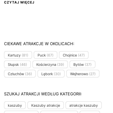
CZYTAJ WIĘCEJ
CIEKAWE ATRAKCJE W OKOLICACH:
Kartuzy
(81)
Puck
(67)
Chojnice
(47)
Słupsk
(46)
Kościerzyna
(39)
Bytów
(37)
Człuchów
(36)
Lębork
(30)
Wejherowo
(27)
SZUKAJ ATRAKCJI WEDŁUG KATEGORII:
kaszuby
Kaszuby atrakcje
atrakcje kaszuby