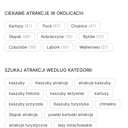
CIEKAWE ATRAKCJE W OKOLICACH:
Kartuzy
(81)
Puck
(67)
Chojnice
(47)
Słupsk
(46)
Kościerzyna
(39)
Bytów
(37)
Człuchów
(36)
Lębork
(30)
Wejherowo
(27)
SZUKAJ ATRAKCJI WEDŁUG KATEGORII:
kaszuby
Kaszuby atrakcje
atrakcje kaszuby
kaszuby historia
kaszuby aktywnie
kartuzy
kaszuby przyroda
Kaszuby turystyka
chmielno
Słupsk atrakcje
powiat kartuski atrakcje
atrakcje turystyczne
lasy mirachowskie