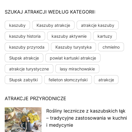
SZUKAJ ATRAKCJI WEDŁUG KATEGORII:
kaszuby
Kaszuby atrakcje
atrakcje kaszuby
kaszuby historia
kaszuby aktywnie
kartuzy
kaszuby przyroda
Kaszuby turystyka
chmielno
Słupsk atrakcje
powiat kartuski atrakcje
atrakcje turystyczne
lasy mirachowskie
Słupsk zabytki
felieton słomczyński
atrakcje
ATRAKCJE PRZYRODNICZE
Rośliny lecznicze z kaszubskich łąk
– tradycyjne zastosowania w kuchni
i medycynie