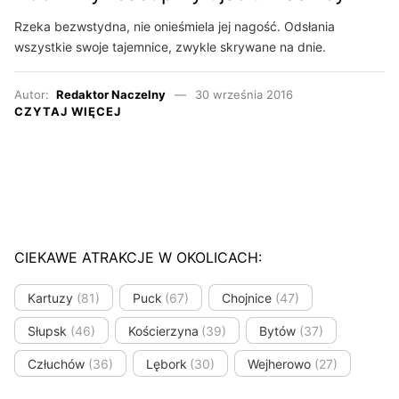
Rzeka bezwstydna, nie onieśmiela jej nagość. Odsłania
wszystkie swoje tajemnice, zwykle skrywane na dnie.
Autor:
Redaktor Naczelny
30 września 2016
CZYTAJ WIĘCEJ
CIEKAWE ATRAKCJE W OKOLICACH:
Kartuzy
(81)
Puck
(67)
Chojnice
(47)
Słupsk
(46)
Kościerzyna
(39)
Bytów
(37)
Człuchów
(36)
Lębork
(30)
Wejherowo
(27)