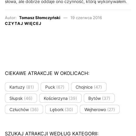
słowa, ale dobrze oddaje ono czynność, którą wykonywałem.
Autor:
Tomasz Słomczyński
19 czerwca 2016
CZYTAJ WIĘCEJ
CIEKAWE ATRAKCJE W OKOLICACH:
Kartuzy
(81)
Puck
(67)
Chojnice
(47)
Słupsk
(46)
Kościerzyna
(39)
Bytów
(37)
Człuchów
(36)
Lębork
(30)
Wejherowo
(27)
SZUKAJ ATRAKCJI WEDŁUG KATEGORII: