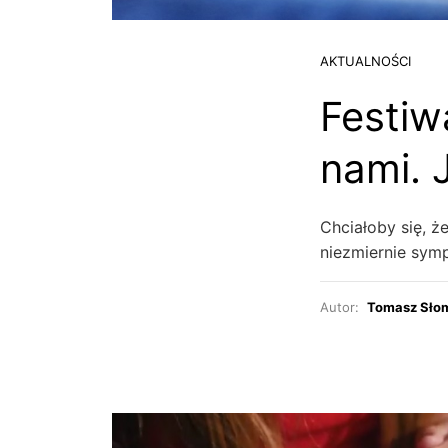
AKTUALNOŚCI
Festiwa
nami.
Chciałoby się, ż
niezmiernie symp
Autor:
Tomasz Sło