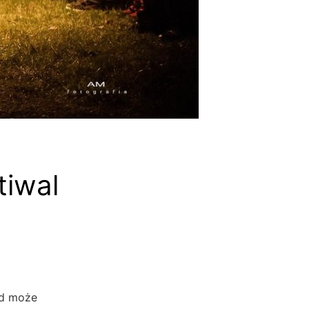
tiwal
nd może