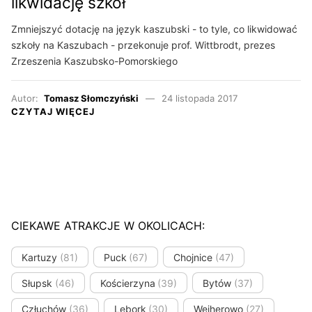
likwidację szkół
Zmniejszyć dotację na język kaszubski - to tyle, co likwidować
szkoły na Kaszubach - przekonuje prof. Wittbrodt, prezes
Zrzeszenia Kaszubsko-Pomorskiego
Autor:
Tomasz Słomczyński
24 listopada 2017
CZYTAJ WIĘCEJ
CIEKAWE ATRAKCJE W OKOLICACH:
Kartuzy
(81)
Puck
(67)
Chojnice
(47)
Słupsk
(46)
Kościerzyna
(39)
Bytów
(37)
Człuchów
(36)
Lębork
(30)
Wejherowo
(27)