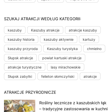
SZUKAJ ATRAKCJI WEDŁUG KATEGORII:
kaszuby
Kaszuby atrakcje
atrakcje kaszuby
kaszuby historia
kaszuby aktywnie
kartuzy
kaszuby przyroda
Kaszuby turystyka
chmielno
Słupsk atrakcje
powiat kartuski atrakcje
atrakcje turystyczne
lasy mirachowskie
Słupsk zabytki
felieton słomczyński
atrakcje
ATRAKCJE PRZYRODNICZE
Rośliny lecznicze z kaszubskich łąk
– tradycyjne zastosowania w kuchni