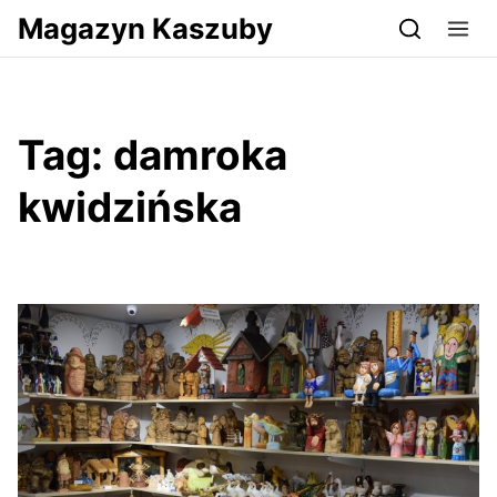
Przejdź do serwisu magazynkaszuby.pl
Magazyn Kaszuby
Tag:
damroka
kwidzińska