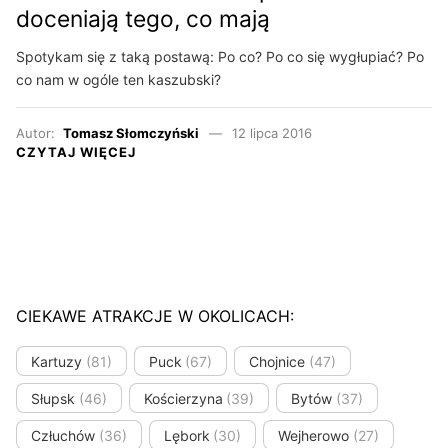
doceniają tego, co mają
Spotykam się z taką postawą: Po co? Po co się wygłupiać? Po
co nam w ogóle ten kaszubski?
Autor:
Tomasz Słomczyński
12 lipca 2016
CZYTAJ WIĘCEJ
CIEKAWE ATRAKCJE W OKOLICACH:
Kartuzy
(81)
Puck
(67)
Chojnice
(47)
Słupsk
(46)
Kościerzyna
(39)
Bytów
(37)
Człuchów
(36)
Lębork
(30)
Wejherowo
(27)