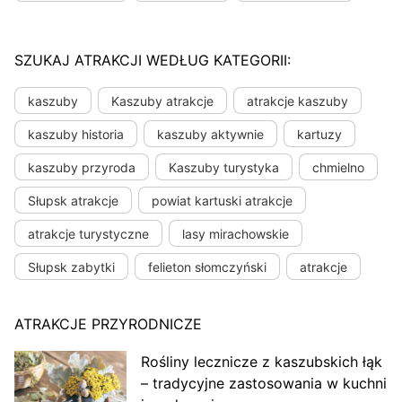
SZUKAJ ATRAKCJI WEDŁUG KATEGORII:
kaszuby
Kaszuby atrakcje
atrakcje kaszuby
kaszuby historia
kaszuby aktywnie
kartuzy
kaszuby przyroda
Kaszuby turystyka
chmielno
Słupsk atrakcje
powiat kartuski atrakcje
atrakcje turystyczne
lasy mirachowskie
Słupsk zabytki
felieton słomczyński
atrakcje
ATRAKCJE PRZYRODNICZE
Rośliny lecznicze z kaszubskich łąk
– tradycyjne zastosowania w kuchni