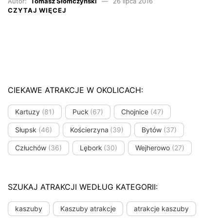
Autor:
Tomasz Słomczyński
26 lipca 2016
CZYTAJ WIĘCEJ
CIEKAWE ATRAKCJE W OKOLICACH:
Kartuzy
(81)
Puck
(67)
Chojnice
(47)
Słupsk
(46)
Kościerzyna
(39)
Bytów
(37)
Człuchów
(36)
Lębork
(30)
Wejherowo
(27)
SZUKAJ ATRAKCJI WEDŁUG KATEGORII:
kaszuby
Kaszuby atrakcje
atrakcje kaszuby