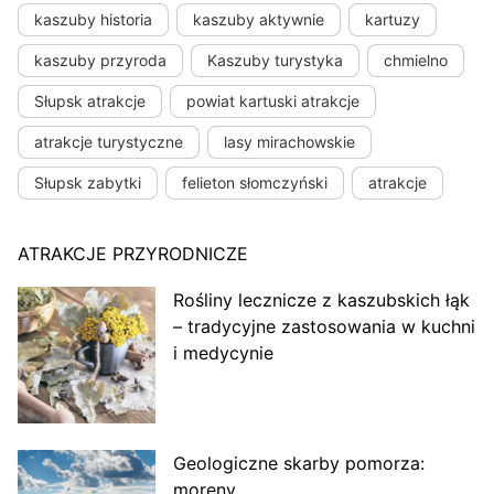
kaszuby historia
kaszuby aktywnie
kartuzy
kaszuby przyroda
Kaszuby turystyka
chmielno
Słupsk atrakcje
powiat kartuski atrakcje
atrakcje turystyczne
lasy mirachowskie
Słupsk zabytki
felieton słomczyński
atrakcje
ATRAKCJE PRZYRODNICZE
Rośliny lecznicze z kaszubskich łąk
– tradycyjne zastosowania w kuchni
i medycynie
Geologiczne skarby pomorza:
moreny