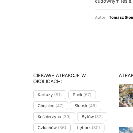
cudownym lesie. 
Autor:
Tomasz Sło
CIEKAWE ATRAKCJE W
ATRA
OKOLICACH:
Kartuzy
(81)
Puck
(67)
Chojnice
(47)
Słupsk
(46)
Kościerzyna
(39)
Bytów
(37)
Człuchów
(36)
Lębork
(30)