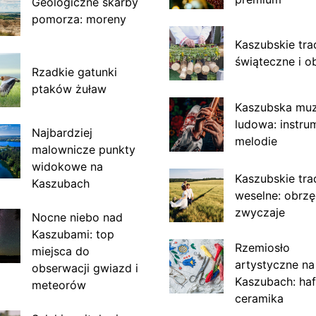
Geologiczne skarby
pomorza: moreny
Kaszubskie tra
świąteczne i o
Rzadkie gatunki
ptaków żuław
Kaszubska mu
ludowa: instru
Najbardziej
melodie
malownicze punkty
widokowe na
Kaszubskie tra
Kaszubach
weselne: obrzę
zwyczaje
Nocne niebo nad
Kaszubami: top
Rzemiosło
miejsca do
artystyczne na
obserwacji gwiazd i
Kaszubach: haf
meteorów
ceramika