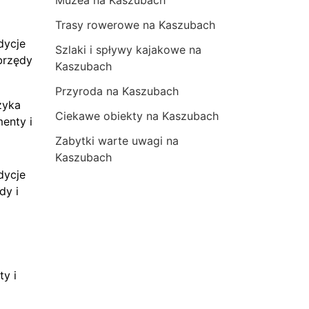
Trasy rowerowe na Kaszubach
dycje
Szlaki i spływy kajakowe na
brzędy
Kaszubach
Przyroda na Kaszubach
zyka
Ciekawe obiekty na Kaszubach
menty i
Zabytki warte uwagi na
Kaszubach
dycje
dy i
ty i