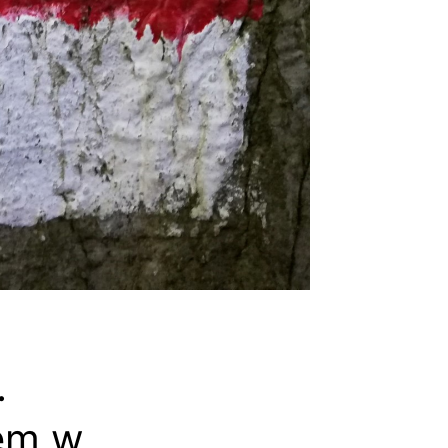
.
nem w