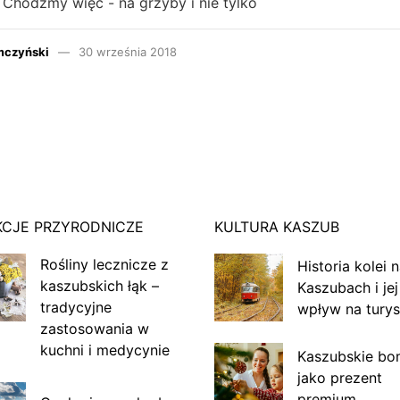
Chodźmy więc - na grzyby i nie tylko
mczyński
30 września 2018
KCJE PRZYRODNICZE
KULTURA KASZUB
Rośliny lecznicze z
Historia kolei 
kaszubskich łąk –
Kaszubach i jej
tradycyjne
wpływ na turys
zastosowania w
kuchni i medycynie
Kaszubskie bo
jako prezent
premium