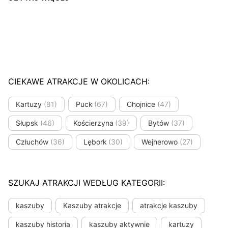
CIEKAWE ATRAKCJE W OKOLICACH:
Kartuzy
(81)
Puck
(67)
Chojnice
(47)
Słupsk
(46)
Kościerzyna
(39)
Bytów
(37)
Człuchów
(36)
Lębork
(30)
Wejherowo
(27)
SZUKAJ ATRAKCJI WEDŁUG KATEGORII:
kaszuby
Kaszuby atrakcje
atrakcje kaszuby
kaszuby historia
kaszuby aktywnie
kartuzy