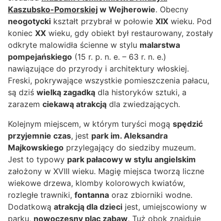
Kaszubsko-Pomorskiej
w Wejherowie
. Obecny
neogotycki
kształt przybrał w połowie
XIX
wieku. Pod
koniec
XX
wieku, gdy obiekt był restaurowany, zostały
odkryte malowidła ścienne w stylu
malarstwa
pompejańskiego
(15 r. p. n. e. – 63 r. n. e.)
nawiązujące do przyrody i architektury włoskiej.
Freski, pokrywające wszystkie pomieszczenia pałacu,
są dziś
wielką zagadką
dla historyków sztuki, a
zarazem
ciekawą atrakcją
dla zwiedzających.
Kolejnym miejscem, w którym turyści mogą
spędzić
przyjemnie czas
, jest
park im. Aleksandra
Majkowskiego
przylegający do siedziby muzeum.
Jest to typowy
park pałacowy w stylu angielskim
założony w XVIII wieku. Magię miejsca tworzą liczne
wiekowe drzewa, klomby kolorowych kwiatów,
rozległe trawniki,
fontanna
oraz zbiorniki wodne.
Dodatkową
atrakcją dla dzieci
jest, umiejscowiony w
parku,
nowoczesny plac zabaw
. Tuż obok znajduje