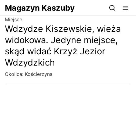
Przejdź do serwisu magazynkaszuby.pl
Magazyn Kaszuby
Miejsce
Wdzydze Kiszewskie, wieża
widokowa. Jedyne miejsce,
skąd widać Krzyż Jezior
Wdzydzkich
Okolica:
Kościerzyna