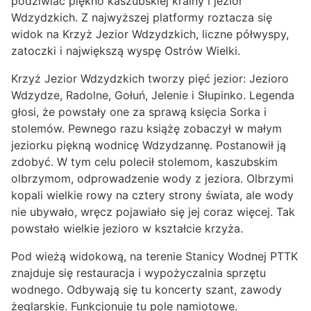
podziwiać piękno kaszubskiej krainy i jezior
Wdzydzkich. Z najwyższej platformy roztacza się
widok na Krzyż Jezior Wdzydzkich, liczne półwyspy,
zatoczki i największą wyspę Ostrów Wielki.
Krzyż Jezior Wdzydzkich tworzy pięć jezior: Jezioro
Wdzydze, Radolne, Gołuń, Jelenie i Słupinko. Legenda
głosi, że powstały one za sprawą księcia Sorka i
stolemów. Pewnego razu książę zobaczył w małym
jeziorku piękną wodnicę Wdzydzannę. Postanowił ją
zdobyć. W tym celu polecił stolemom, kaszubskim
olbrzymom, odprowadzenie wody z jeziora. Olbrzymi
kopali wielkie rowy na cztery strony świata, ale wody
nie ubywało, wręcz pojawiało się jej coraz więcej. Tak
powstało wielkie jezioro w kształcie krzyża.
Pod wieżą widokową, na terenie Stanicy Wodnej PTTK
znajduje się restauracja i wypożyczalnia sprzętu
wodnego. Odbywają się tu koncerty szant, zawody
żeglarskie. Funkcjonuje tu pole namiotowe.