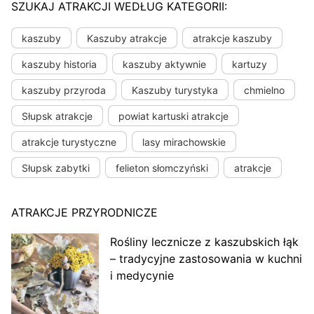
SZUKAJ ATRAKCJI WEDŁUG KATEGORII:
kaszuby
Kaszuby atrakcje
atrakcje kaszuby
kaszuby historia
kaszuby aktywnie
kartuzy
kaszuby przyroda
Kaszuby turystyka
chmielno
Słupsk atrakcje
powiat kartuski atrakcje
atrakcje turystyczne
lasy mirachowskie
Słupsk zabytki
felieton słomczyński
atrakcje
ATRAKCJE PRZYRODNICZE
Rośliny lecznicze z kaszubskich łąk
– tradycyjne zastosowania w kuchni
i medycynie