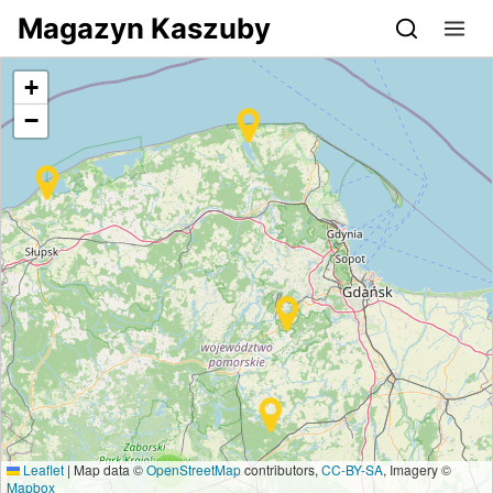
Przejdź do serwisu magazynkaszuby.pl
Magazyn Kaszuby
+
−
Leaflet
|
Map data ©
OpenStreetMap
contributors,
CC-BY-SA
, Imagery ©
3
Mapbox