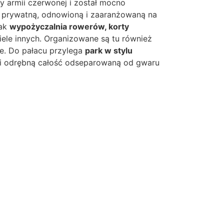
zy armii czerwonej i został mocno
ą prywatną, odnowioną i zaaranżowaną na
jak
wypożyczalnia rowerów, korty
iele innych. Organizowane są tu również
we. Do pałacu przylega
park w stylu
i odrębną całość odseparowaną od gwaru