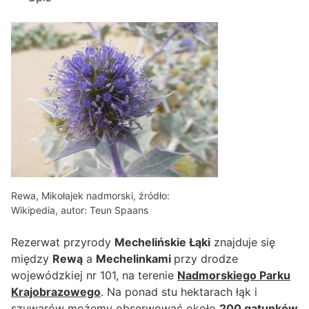
Rewa, Mikołajek nadmorski, źródło:
Wikipedia, autor: Teun Spaans
Rezerwat przyrody
Mechelińskie Łąki
znajduje się
między
Rewą
a
Mechelinkami
przy drodze
wojewódzkiej nr 101, na terenie
Nadmorskiego Parku
Krajobrazowego
. Na ponad stu hektarach łąk i
szuwarów możemy obserwować około
200 gatunków