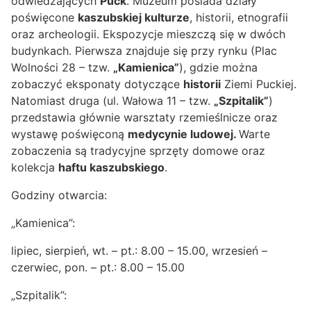
odwiedzających
Puck
. Muzeum posiada działy
poświęcone
kaszubskiej kulturze
, historii, etnografii
oraz archeologii. Ekspozycje mieszczą się w dwóch
budynkach. Pierwsza znajduje się przy rynku (Plac
Wolności 28 – tzw.
„Kamienica”
), gdzie można
zobaczyć eksponaty dotyczące
historii
Ziemi Puckiej.
Natomiast druga (ul. Wałowa 11 – tzw.
„Szpitalik”
)
przedstawia głównie warsztaty rzemieślnicze oraz
wystawę poświęconą
medycynie ludowej.
Warte
zobaczenia są tradycyjne sprzęty domowe oraz
kolekcja
haftu kaszubskiego
.
Godziny otwarcia:
„Kamienica”:
lipiec, sierpień, wt. – pt.: 8.00 – 15.00, wrzesień –
czerwiec, pon. – pt.: 8.00 – 15.00
„Szpitalik”: