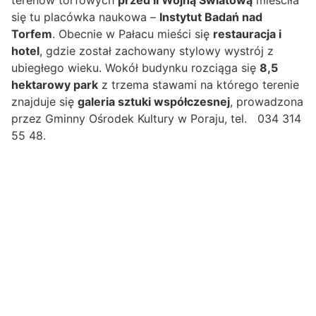
terenów torfowych
przed II Wojną Światową
mieściła
się tu placówka naukowa –
Instytut Badań nad
Torfem
. Obecnie w Pałacu mieści się
restauracja i
hotel
, gdzie został zachowany stylowy wystrój z
ubiegłego wieku. Wokół budynku rozciąga się
8,5
hektarowy park
z trzema stawami na którego terenie
znajduje się
galeria sztuki współczesnej
, prowadzona
przez Gminny Ośrodek Kultury w Poraju, tel. 034 314
55 48.