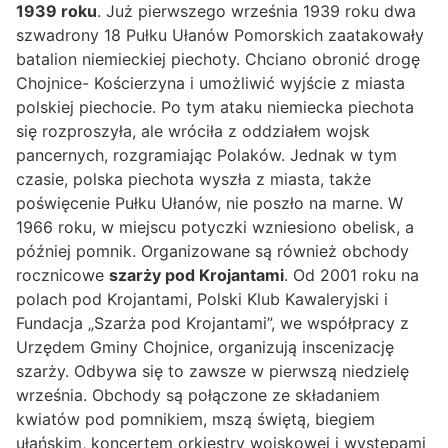
1939 roku
. Już pierwszego września 1939 roku dwa
szwadrony 18 Pułku Ułanów Pomorskich zaatakowały
batalion niemieckiej piechoty. Chciano obronić drogę
Chojnice- Kościerzyna i umożliwić wyjście z miasta
polskiej piechocie. Po tym ataku niemiecka piechota
się rozproszyła, ale wróciła z oddziałem wojsk
pancernych, rozgramiając Polaków. Jednak w tym
czasie, polska piechota wyszła z miasta, także
poświęcenie Pułku Ułanów, nie poszło na marne. W
1966 roku, w miejscu potyczki wzniesiono obelisk, a
później pomnik. Organizowane są również obchody
rocznicowe
szarży pod Krojantami
. Od 2001 roku na
polach pod Krojantami, Polski Klub Kawaleryjski i
Fundacja „Szarża pod Krojantami”, we współpracy z
Urzędem Gminy Chojnice, organizują inscenizację
szarży. Odbywa się to zawsze w pierwszą niedzielę
września. Obchody są połączone ze składaniem
kwiatów pod pomnikiem, mszą świętą, biegiem
ułańskim, koncertem orkiestry wojskowej i występami