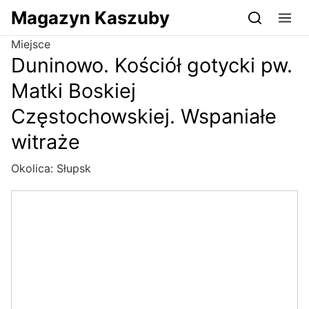
Przejdź do serwisu magazynkaszuby.pl
Magazyn Kaszuby
Miejsce
Duninowo. Kościół gotycki pw.
Matki Boskiej
Częstochowskiej. Wspaniałe
witraże
Okolica:
Słupsk