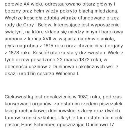
połowie XX wieku odrestaurowano ołtarz główny i
boczny oraz hełm wieży pokryto blachą miedzianą.
Wnętrze kościoła zdobią witraże ufundowane przez
rody de Croy i Below. Interesujące jest wyposażenie
świątyni, na które składa się miedzy innymi barokowa
ambona z końca XVII w. wsparta na głowie anioła,
płyta nagrobna z 1615 roku oraz chrzcielnica i organy
z 1878 roku. Kościół otacza stary drzewostan. Wiele z
tych drzew posadzono 22 marca 1872 roku, w
obecności uczniów z Duninowa i okolicznych wsi, z
okazji urodzin cesarza Wilhelma I.
Ciekawostką jest odnalezienie w 1982 roku, podczas
konserwacji organów, za ostatnim rzędem piszczałek,
księgi rachunkowej duninowskiej szkoły oraz dwóch
tomów kroniki szkolnej. Ukrył je tam ostatni niemiecki
pastor, Hans Schreiber, opuszczając Duninowo 17