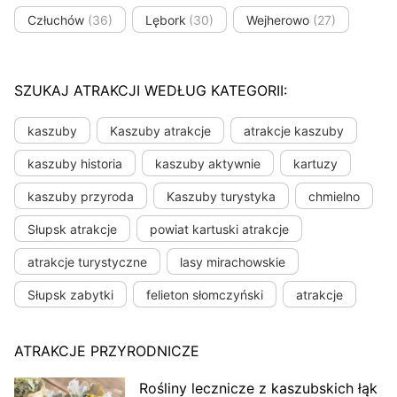
Człuchów
(36)
Lębork
(30)
Wejherowo
(27)
SZUKAJ ATRAKCJI WEDŁUG KATEGORII:
kaszuby
Kaszuby atrakcje
atrakcje kaszuby
kaszuby historia
kaszuby aktywnie
kartuzy
kaszuby przyroda
Kaszuby turystyka
chmielno
Słupsk atrakcje
powiat kartuski atrakcje
atrakcje turystyczne
lasy mirachowskie
Słupsk zabytki
felieton słomczyński
atrakcje
ATRAKCJE PRZYRODNICZE
Rośliny lecznicze z kaszubskich łąk