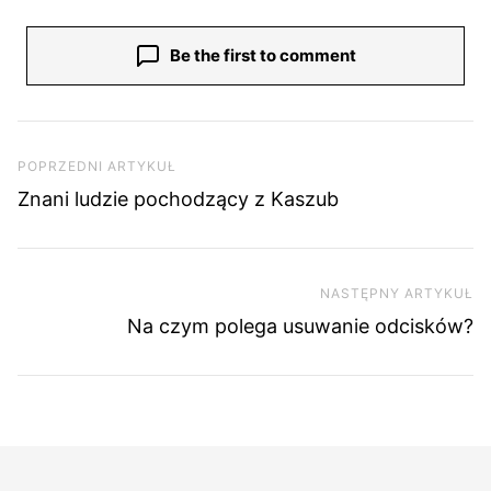
Be the first to comment
Nawigacja wpisu
Poprzedni artykuł
POPRZEDNI ARTYKUŁ
Znani ludzie pochodzący z Kaszub
NASTĘPNY ARTYKUŁ
Na
Na czym polega usuwanie odcisków?