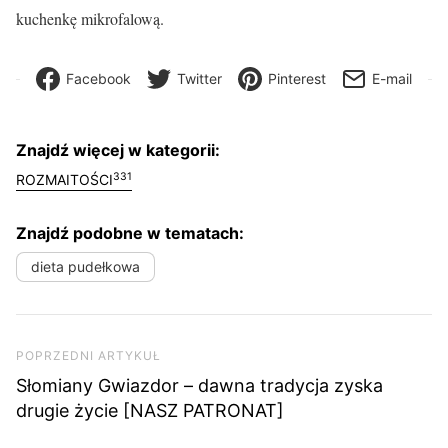
kuchenkę mikrofalową.
Facebook
Twitter
Pinterest
E-mail
Znajdź więcej w kategorii:
331
ROZMAITOŚCI
Znajdź podobne w tematach:
dieta pudełkowa
Nawigacja wpisu
Poprzedni artykuł
POPRZEDNI ARTYKUŁ
Słomiany Gwiazdor – dawna tradycja zyska
drugie życie [NASZ PATRONAT]