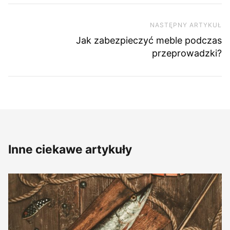
NASTĘPNY ARTYKUŁ
Na
Jak zabezpieczyć meble podczas
przeprowadzki?
Inne ciekawe artykuły