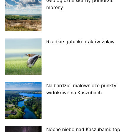
Geologiczne skarby pomorza:
moreny
Rzadkie gatunki ptaków żuław
Najbardziej malownicze punkty
widokowe na Kaszubach
Nocne niebo nad Kaszubami: top