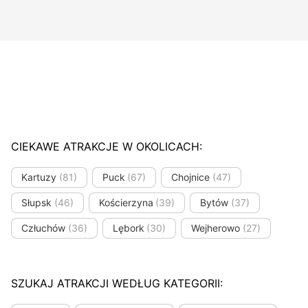
CIEKAWE ATRAKCJE W OKOLICACH:
Kartuzy
(81)
Puck
(67)
Chojnice
(47)
Słupsk
(46)
Kościerzyna
(39)
Bytów
(37)
Człuchów
(36)
Lębork
(30)
Wejherowo
(27)
SZUKAJ ATRAKCJI WEDŁUG KATEGORII: