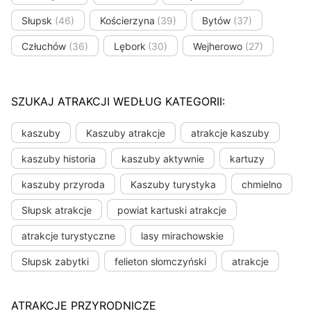
Słupsk
(46)
Kościerzyna
(39)
Bytów
(37)
Człuchów
(36)
Lębork
(30)
Wejherowo
(27)
SZUKAJ ATRAKCJI WEDŁUG KATEGORII:
kaszuby
Kaszuby atrakcje
atrakcje kaszuby
kaszuby historia
kaszuby aktywnie
kartuzy
kaszuby przyroda
Kaszuby turystyka
chmielno
Słupsk atrakcje
powiat kartuski atrakcje
atrakcje turystyczne
lasy mirachowskie
Słupsk zabytki
felieton słomczyński
atrakcje
ATRAKCJE PRZYRODNICZE