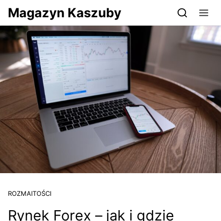
Przejdź do serwisu magazynkaszuby.pl
Magazyn Kaszuby
ROZMAITOŚCI
Rynek Forex – jak i gdzie