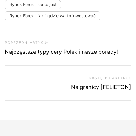
Rynek Forex - co to jest
Rynek Forex - jak i gdzie warto inwestować
Nawigacja wpisu
Poprzedni artykuł
POPRZEDNI ARTYKUŁ
Najczęstsze typy cery Polek i nasze porady!
NASTĘPNY ARTYKUŁ
Na
Na granicy [FELIETON]