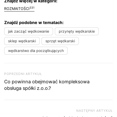
Znajdź więcej w kategorii:
331
ROZMAITOŚCI
Znajdź podobne w tematach:
jak zacząć wędkowanie
przynęty wędkarskie
sklep wędkarski
sprzęt wędkarski
wędkarstwo dla początkujących
Nawigacja wpisu
Poprzedni artykuł
POPRZEDNI ARTYKUŁ
Co powinna obejmować kompleksowa
obsługa spółki z.o.o.?
NASTĘPNY ARTYKUŁ
Na