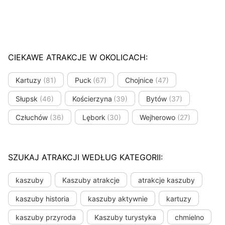
CIEKAWE ATRAKCJE W OKOLICACH:
Kartuzy
(81)
Puck
(67)
Chojnice
(47)
Słupsk
(46)
Kościerzyna
(39)
Bytów
(37)
Człuchów
(36)
Lębork
(30)
Wejherowo
(27)
SZUKAJ ATRAKCJI WEDŁUG KATEGORII:
kaszuby
Kaszuby atrakcje
atrakcje kaszuby
kaszuby historia
kaszuby aktywnie
kartuzy
kaszuby przyroda
Kaszuby turystyka
chmielno