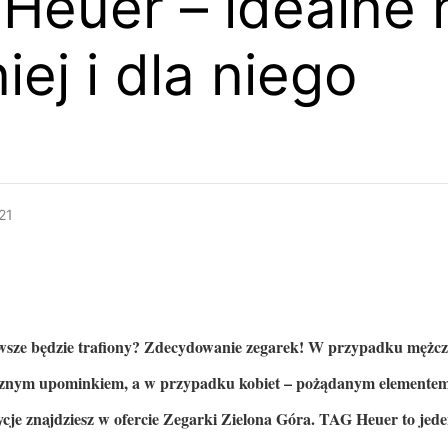
Heuer – idealne 
iej i dla niego
21
awsze będzie trafiony? Zdecydowanie zegarek! W przypadku mężcz
znym upominkiem, a w przypadku kobiet – pożądanym elementem 
cje znajdziesz w ofercie Zegarki Zielona Góra. TAG Heuer to jede