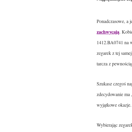
Ponadczasowe, a j
zachwycają
. Kobi
1412.BA0741 na wy
zegarek z tej sam
tarcza z pewnością
Szukasz czegoś na
zdecydowanie ma „t
wyjątkowe okazje.
Wybierając zegarek