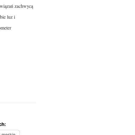
ozwiązań zachwycą
ie luz i
ometer
ch:
i męskie