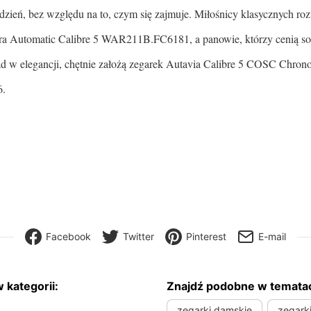
dzień, bez względu na to, czym się zajmuje. Miłośnicy klasycznych r
ra Automatic Calibre 5 WAR211B.FC6181, a panowie, którzy cenią sob
ad w elegancji, chętnie założą zegarek Autavia Calibre 5 COSC Chron
.
Facebook
Twitter
Pinterest
E-mail
 kategorii:
Znajdź podobne w temata
zegarki damskie
zegark