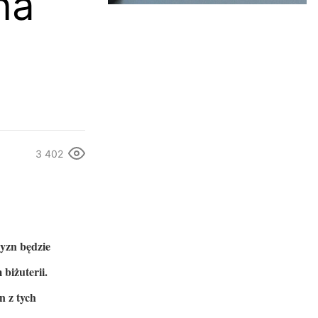
na
3 402
yzn będzie
biżuterii.
n z tych