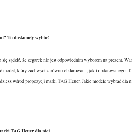
nt? To doskonały wybór!
się sądzić, że zegarek nie jest odpowiednim wyborem na prezent. Wart
ć model, który zachwyci zarówno obdarowaną, jak i obdarowanego. Ta
ziesz wśród propozycji marki TAG Heuer. Jakie modele wybrać dla niej
garki TAG Heuer dla niej