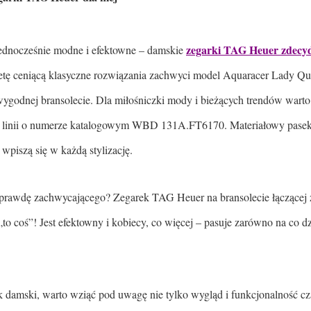
zegarki TAG Heuer zdecy
ednocześnie modne i efektowne – damskie
etę ceniącą klasyczne rozwiązania zachwyci model Aquaracer Lady 
godnej bransolecie. Dla miłośniczki mody i bieżących trendów warto
ej linii o numerze katalogowym WBD 131A.FT6170. Materiałowy pasek 
 wpiszą się w każdą stylizację.
prawdę zachwycającego? Zegarek TAG Heuer na bransolecie łączącej zł
o coś”! Jest efektowny i kobiecy, co więcej – pasuje zarówno na co dzi
 damski, warto wziąć pod uwagę nie tylko wygląd i funkcjonalność cz