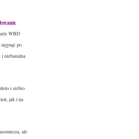
dowanie
Quartz WBD
 sięgnąć po
i niebanalna
oto i srebro
eń, jak i na
asomierza, ale