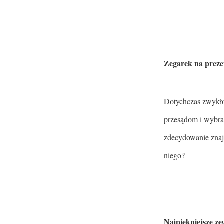
Zegarek na preze
Dotychczas zwykło 
przesądom i wybra
zdecydowanie znajd
niego?
Najpiękniejsze ze