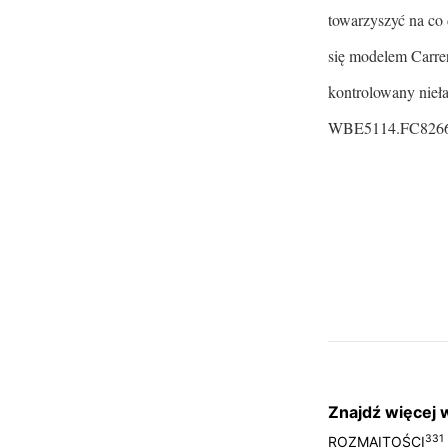
towarzyszyć na co 
się modelem Carre
kontrolowany nieł
WBE5114.FC8266
Znajdź więcej w
331
ROZMAITOŚCI