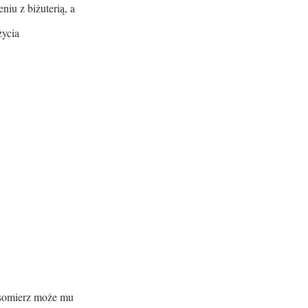
niu z biżuterią, a
życia
asomierz może mu