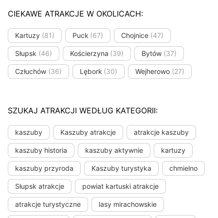
CIEKAWE ATRAKCJE W OKOLICACH:
Kartuzy
(81)
Puck
(67)
Chojnice
(47)
Słupsk
(46)
Kościerzyna
(39)
Bytów
(37)
Człuchów
(36)
Lębork
(30)
Wejherowo
(27)
SZUKAJ ATRAKCJI WEDŁUG KATEGORII:
kaszuby
Kaszuby atrakcje
atrakcje kaszuby
kaszuby historia
kaszuby aktywnie
kartuzy
kaszuby przyroda
Kaszuby turystyka
chmielno
Słupsk atrakcje
powiat kartuski atrakcje
atrakcje turystyczne
lasy mirachowskie