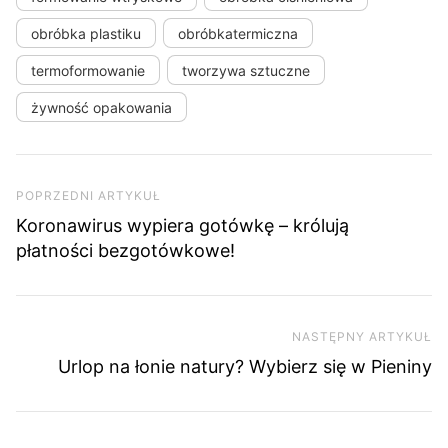
obróbka plastiku
obróbkatermiczna
termoformowanie
tworzywa sztuczne
żywność opakowania
Nawigacja wpisu
Poprzedni artykuł
POPRZEDNI ARTYKUŁ
Koronawirus wypiera gotówkę – królują
płatności bezgotówkowe!
NASTĘPNY ARTYKUŁ
Na
Urlop na łonie natury? Wybierz się w Pieniny