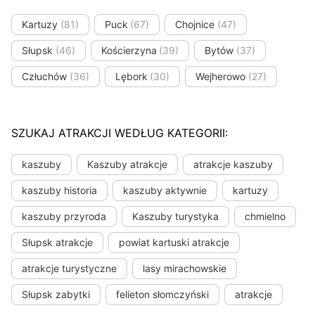
Kartuzy
(81)
Puck
(67)
Chojnice
(47)
Słupsk
(46)
Kościerzyna
(39)
Bytów
(37)
Człuchów
(36)
Lębork
(30)
Wejherowo
(27)
SZUKAJ ATRAKCJI WEDŁUG KATEGORII:
kaszuby
Kaszuby atrakcje
atrakcje kaszuby
kaszuby historia
kaszuby aktywnie
kartuzy
kaszuby przyroda
Kaszuby turystyka
chmielno
Słupsk atrakcje
powiat kartuski atrakcje
atrakcje turystyczne
lasy mirachowskie
Słupsk zabytki
felieton słomczyński
atrakcje