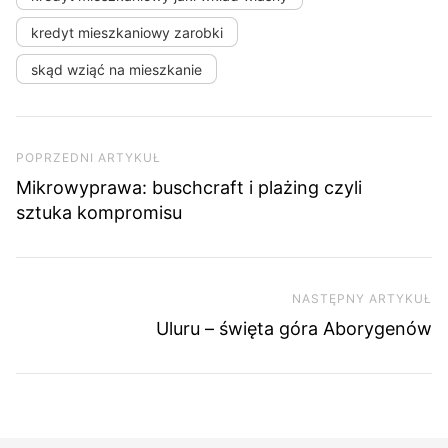
kredyt mieszkaniowy zarobki
skąd wziąć na mieszkanie
Nawigacja wpisu
Poprzedni artykuł
POPRZEDNI ARTYKUŁ
Mikrowyprawa: buschcraft i plażing czyli
sztuka kompromisu
NASTĘPNY ARTYKUŁ
Na
Uluru – święta góra Aborygenów