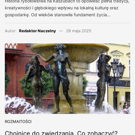
Historia rybołówstwa na Kaszubach to opowieść pełna tradycji,
kreatywności i głębokiego wpływu na lokalną kulturę oraz
gospodarkę. Od wieków stanowiła fundament życia…
Autor:
Redaktor Naczelny
28 maja 2025
ROZMAITOŚCI
Chojnice do zwiedzania. Co zobaczyć?