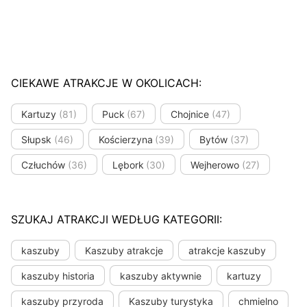
CIEKAWE ATRAKCJE W OKOLICACH:
Kartuzy
(81)
Puck
(67)
Chojnice
(47)
Słupsk
(46)
Kościerzyna
(39)
Bytów
(37)
Człuchów
(36)
Lębork
(30)
Wejherowo
(27)
SZUKAJ ATRAKCJI WEDŁUG KATEGORII:
kaszuby
Kaszuby atrakcje
atrakcje kaszuby
kaszuby historia
kaszuby aktywnie
kartuzy
kaszuby przyroda
Kaszuby turystyka
chmielno