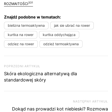
331
ROZMAITOŚCI
Znajdź podobne w tematach:
bielizna termoaktywna
jak sie ubrać na rower
kurtka na rower
kurtka oddychająca
odziez na rower
odzież termoaktywna
Nawigacja wpisu
Poprzedni artykuł
POPRZEDNI ARTYKUŁ
Skóra ekologiczna alternatywą dla
standardowej skóry
NASTĘPNY ARTYKUŁ
Na
Dokąd nas prowadzi kot niebieski? Rozmowa