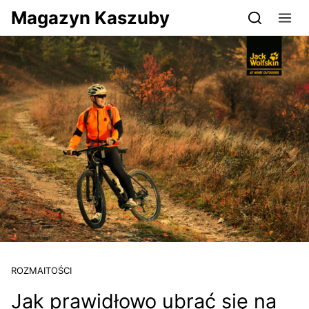
Przejdź do serwisu magazynkaszuby.pl
Magazyn Kaszuby
ROZMAITOŚCI
Jak prawidłowo ubrać się na