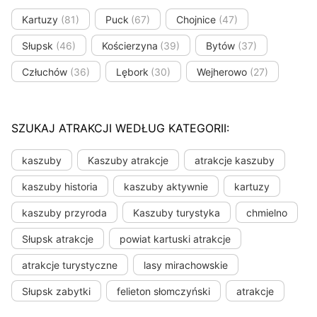
Kartuzy
(81)
Puck
(67)
Chojnice
(47)
Słupsk
(46)
Kościerzyna
(39)
Bytów
(37)
Człuchów
(36)
Lębork
(30)
Wejherowo
(27)
SZUKAJ ATRAKCJI WEDŁUG KATEGORII:
kaszuby
Kaszuby atrakcje
atrakcje kaszuby
kaszuby historia
kaszuby aktywnie
kartuzy
kaszuby przyroda
Kaszuby turystyka
chmielno
Słupsk atrakcje
powiat kartuski atrakcje
atrakcje turystyczne
lasy mirachowskie
Słupsk zabytki
felieton słomczyński
atrakcje