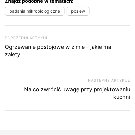
Znajdź podobne w tematach:
badania mikrobiologiczne
posiew
Nawigacja wpisu
Poprzedni artykuł
POPRZEDNI ARTYKUŁ
Ogrzewanie postojowe w zimie – jakie ma
zalety
NASTĘPNY ARTYKUŁ
Na
Na co zwrócić uwagę przy projektowaniu
kuchni