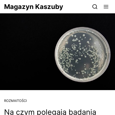
Przejdź do serwisu magazynkaszuby.pl
Magazyn Kaszuby
ROZMAITOŚCI
Na czym polegają badania