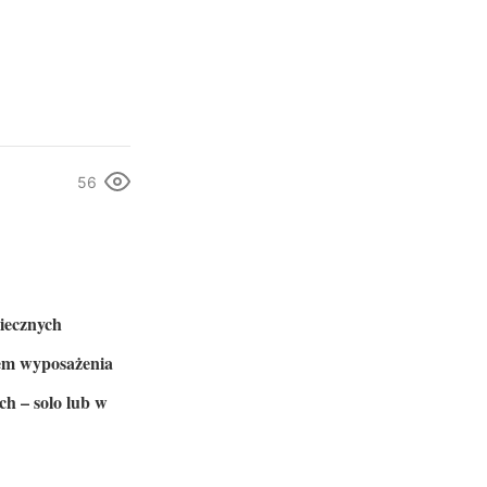
56
iecznych
tem wyposażenia
ch – solo lub w