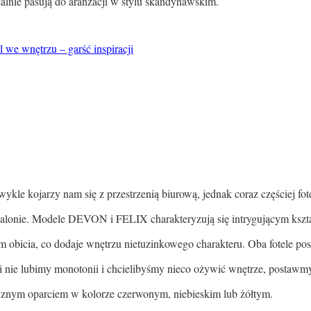
alnie pasują do aranżacji w stylu skandynawskim.
l we wnętrzu – garść inspiracji
wykle kojarzy nam się z przestrzenią biurową, jednak coraz częściej fo
alonie. Modele DEVON i FELIX charakteryzują się intrygującym kszt
 obicia, co dodaje wnętrzu nietuzinkowego charakteru. Oba fotele posi
eśli nie lubimy monotonii i chcielibyśmy nieco ożywić wnętrze, postawm
znym oparciem w kolorze czerwonym, niebieskim lub żółtym.