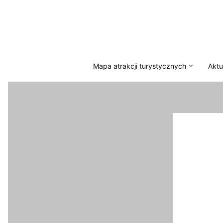
Przejdź do serwisu magazynkaszuby.pl
Mapa atrakcji turystycznych
Aktu