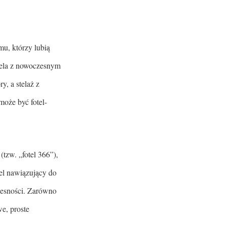
mu, którzy lubią
tela z nowoczesnym
, a stelaż z
oże być fotel-
tzw. „fotel 366”),
el nawiązujący do
zesności. Zarówno
e, proste