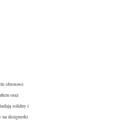
tele obrotowe
ałtem oraz
adają solidny i
y na designerki