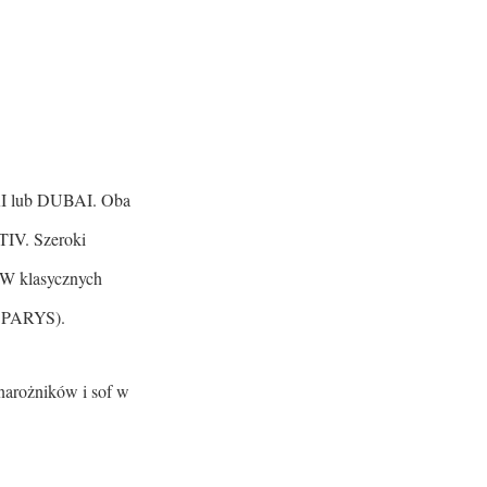
APRI lub DUBAI. Oba
TIV. Szeroki
 W klasycznych
el PARYS).
 narożników i sof w