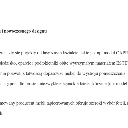
i i nowoczesnego designu
i znalazły się projekty o klasycznym kształcie, takie jak np. model C
siedzisko, oparcie i podłokietniki obite wytrzymałym materiałem ESTE
nin pozwoli z łatwością dopasować mebel do wystroju pomieszczenia.
 się ponadto proste i niezwykle eleganckie fotele skórzane (np. mod
omowany producent mebli tapicerowanych oferuje szeroki wybór foteli,
h.