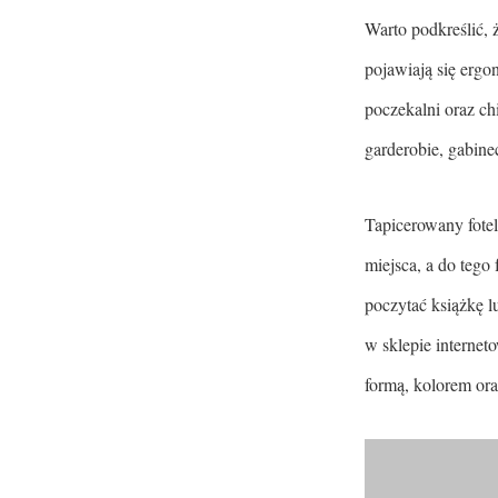
Warto podkreślić, 
pojawiają się ergo
poczekalni oraz c
garderobie, gabine
Tapicerowany fote
miejsca, a do tego
poczytać książkę l
w sklepie internet
formą, kolorem or