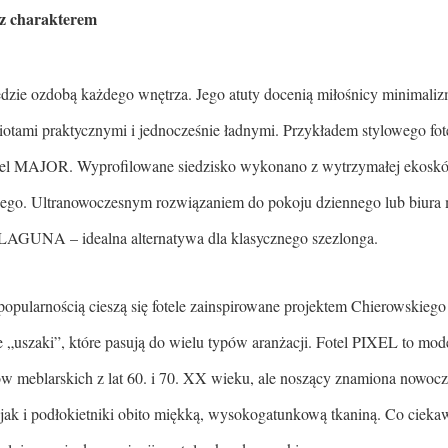
 z charakterem
ędzie ozdobą każdego wnętrza. Jego atuty docenią miłośnicy minimaliz
miotami praktycznymi i jednocześnie ładnymi. Przykładem stylowego fo
del MAJOR. Wyprofilowane siedzisko wykonano z wytrzymałej ekoskóry
go. Ultranowoczesnym rozwiązaniem do pokoju dziennego lub biura m
i LAGUNA – idealna alternatywa dla klasycznego szezlonga.
pularnością cieszą się fotele zainspirowane projektem Chierowskiego (
 „uszaki”, które pasują do wielu typów aranżacji. Fotel PIXEL to mod
ów meblarskich z lat 60. i 70. XX wieku, ale noszący znamiona nowoc
, jak i podłokietniki obito miękką, wysokogatunkową tkaniną. Co ciekaw