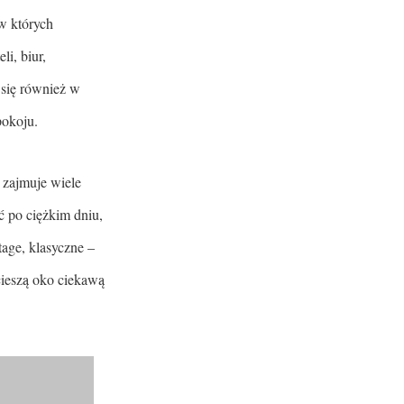
 w których
li, biur,
 się również w
pokoju.
 zajmuje wiele
ć po ciężkim dniu,
age, klasyczne –
cieszą oko ciekawą