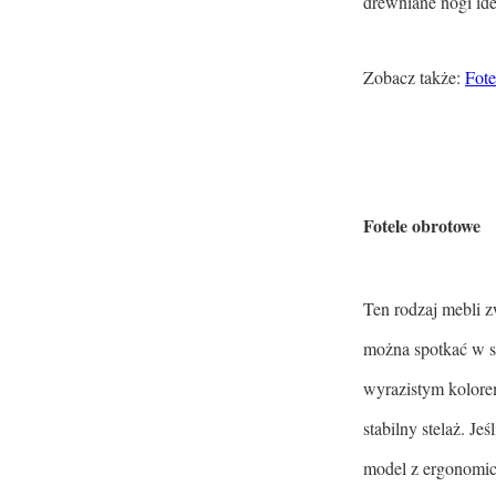
drewniane nogi ide
Zobacz także:
Fote
Fotele obrotowe
Ten rodzaj mebli z
można spotkać w s
wyrazistym kolorem
stabilny stelaż. J
model z ergonomic