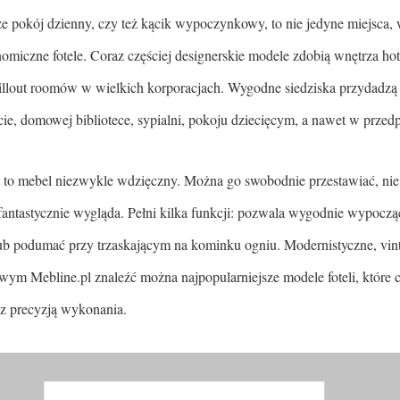
że pokój dzienny, czy też kącik wypoczynkowy, to nie jedyne miejsca,
nomiczne fotele. Coraz częściej designerskie modele zdobią wnętrza hote
hillout roomów w wielkich korporacjach. Wygodne siedziska przydadzą
cie, domowej bibliotece, sypialni, pokoju dziecięcym, a nawet w przed
l to mebel niezwykle wdzięczny. Można go swobodnie przestawiać, nie
 fantastycznie wygląda. Pełni kilka funkcji: pozwala wygodnie wypoczą
ub podumać przy trzaskającym na kominku ogniu. Modernistyczne, vint
owym Mebline.pl znaleźć można najpopularniejsze modele foteli, które 
az precyzją wykonania.