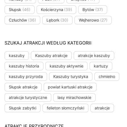
Słupsk
(46)
Kościerzyna
(39)
Bytów
(37)
Człuchów
(36)
Lębork
(30)
Wejherowo
(27)
SZUKAJ ATRAKCJI WEDŁUG KATEGORII:
kaszuby
Kaszuby atrakcje
atrakcje kaszuby
kaszuby historia
kaszuby aktywnie
kartuzy
kaszuby przyroda
Kaszuby turystyka
chmielno
Słupsk atrakcje
powiat kartuski atrakcje
atrakcje turystyczne
lasy mirachowskie
Słupsk zabytki
felieton słomczyński
atrakcje
ATRAKCJE PRZYRODNICZE