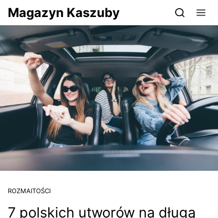
Przejdź do serwisu magazynkaszuby.pl
Magazyn Kaszuby
ROZMAITOŚCI
7 polskich utworów na długą