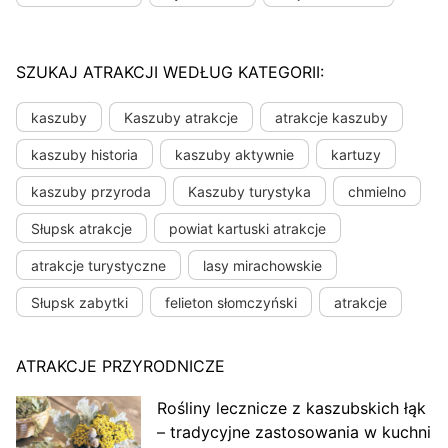
SZUKAJ ATRAKCJI WEDŁUG KATEGORII:
kaszuby
Kaszuby atrakcje
atrakcje kaszuby
kaszuby historia
kaszuby aktywnie
kartuzy
kaszuby przyroda
Kaszuby turystyka
chmielno
Słupsk atrakcje
powiat kartuski atrakcje
atrakcje turystyczne
lasy mirachowskie
Słupsk zabytki
felieton słomczyński
atrakcje
ATRAKCJE PRZYRODNICZE
Rośliny lecznicze z kaszubskich łąk
– tradycyjne zastosowania w kuchni