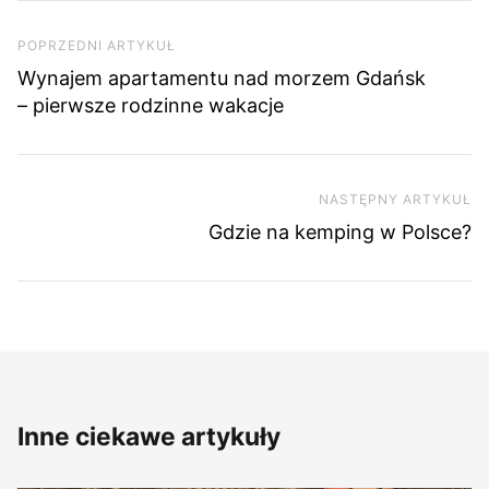
Nawigacja wpisu
Poprzedni artykuł
POPRZEDNI ARTYKUŁ
Wynajem apartamentu nad morzem Gdańsk
– pierwsze rodzinne wakacje
NASTĘPNY ARTYKUŁ
Na
Gdzie na kemping w Polsce?
Inne ciekawe artykuły