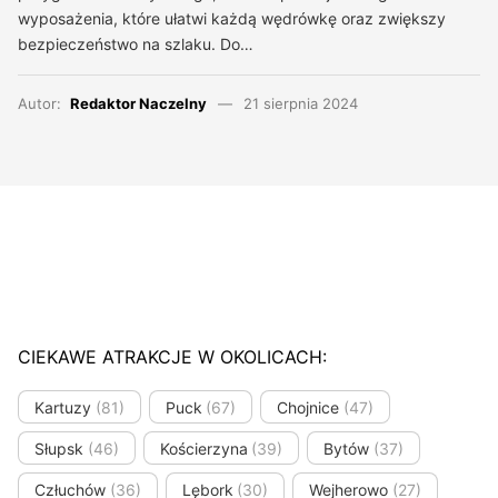
wyposażenia, które ułatwi każdą wędrówkę oraz zwiększy
bezpieczeństwo na szlaku. Do…
Autor:
Redaktor Naczelny
21 sierpnia 2024
CIEKAWE ATRAKCJE W OKOLICACH:
Kartuzy
(81)
Puck
(67)
Chojnice
(47)
Słupsk
(46)
Kościerzyna
(39)
Bytów
(37)
Człuchów
(36)
Lębork
(30)
Wejherowo
(27)