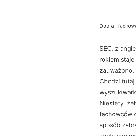
Dobra i facho
SEO, z angie
rokiem staje
zauważono, ż
Chodzi tutaj
wyszukiwarki
Niestety, że
fachowców d
sposób zabra
znalezienie