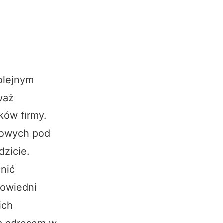
olejnym
waż
ków firmy.
etowych pod
dzicie.
dnić
powiedni
ich
im adresem w