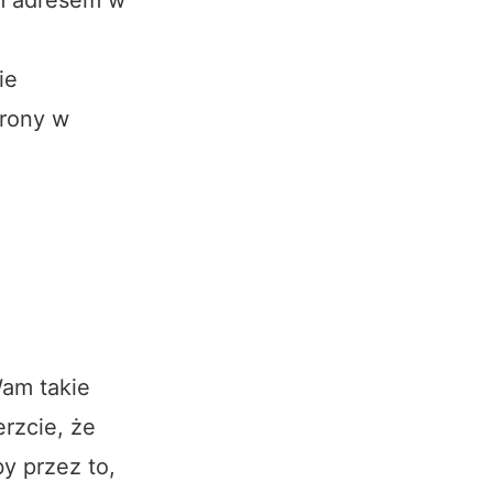
ie
trony w
Wam takie
rzcie, że
y przez to,