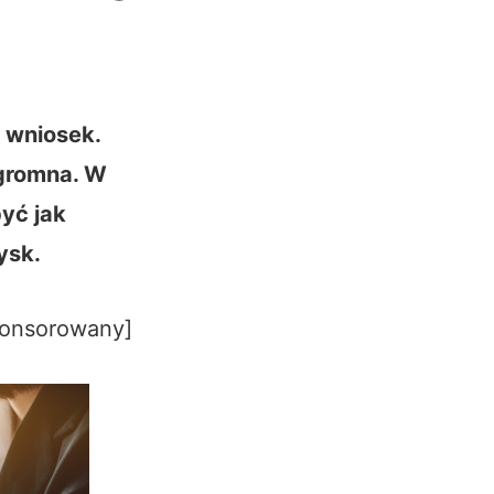
 wniosek.
ogromna. W
być jak
ysk.
ponsorowany]