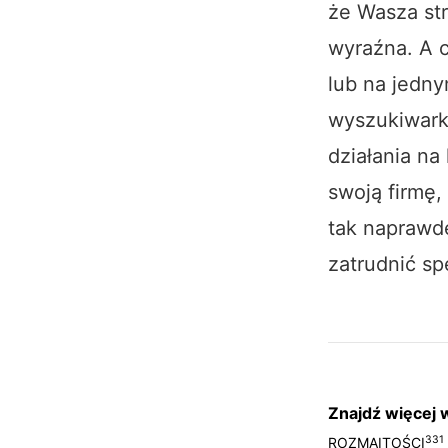
że Wasza str
wyraźna. A 
lub na jedny
wyszukiwark
działania na
swoją firmę,
tak naprawdę
zatrudnić s
Znajdź więcej w
331
ROZMAITOŚCI