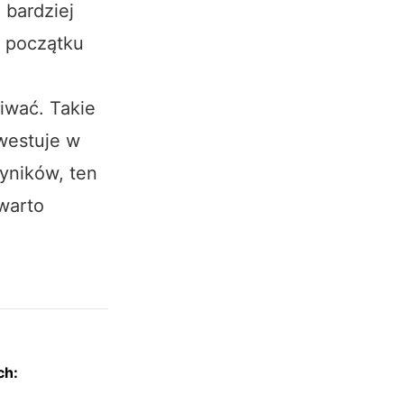
 bardziej
m początku
iwać. Takie
nwestuje w
wyników, ten
warto
ch: