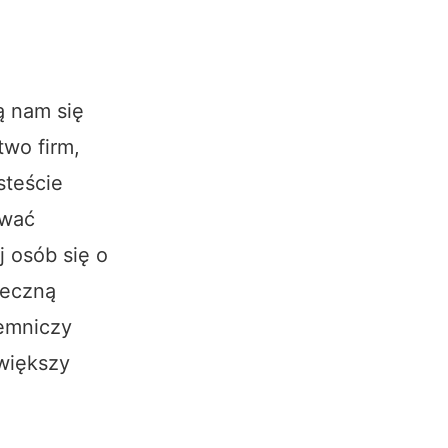
ą nam się
two firm,
steście
ować
j osób się o
teczną
jemniczy
 większy