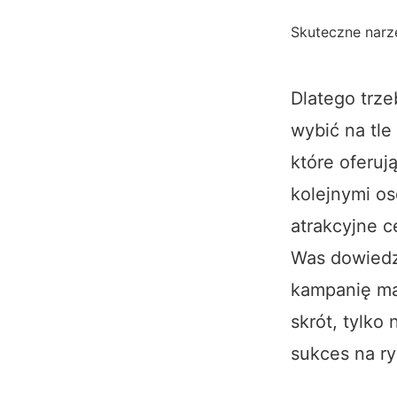
Skuteczne narz
Dlatego trz
wybić na tle
które oferu
kolejnymi os
atrakcyjne c
Was dowiedz
kampanię ma
skrót, tylko
sukces na ry