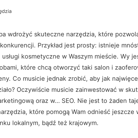
ędzia
eba wdrożyć skuteczne narzędzia, które pozwol
 konkurencji. Przykład jest prosty: istnieje mnós
ją usługi kosmetyczne w Waszym mieście. Wy je
obami, które chcą otworzyć taki salon i zaofer
eny. Co musicie jednak zrobić, aby jak najwięce
iało? Oczywiście musicie zainwestować w sku
rketingową oraz w… SEO. Nie jest to żaden ta
 narzędzia, które pomogą Wam odnieść jeszcze
nku lokalnym, bądź też krajowym.