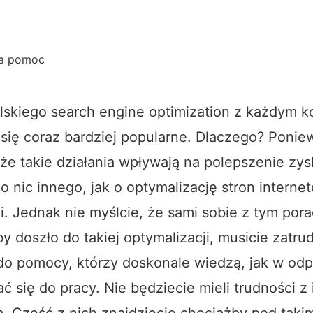
wa pomoc
lskiego search engine optimization z każdym k
 się coraz bardziej popularne. Dlaczego? Ponie
e takie działania wpływają na polepszenie zys
 o nic innego, jak o optymalizację stron intern
. Jednak nie myślcie, że sami sobie z tym pora
by doszło do takiej optymalizacji, musicie zatru
o pomocy, którzy doskonale wiedzą, jak w od
ć się do pracy. Nie będziecie mieli trudności z 
m. Część z nich znajdziecie chociażby pod tak