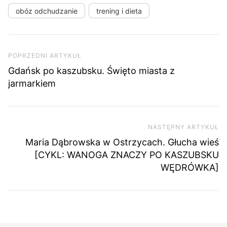
obóz odchudzanie
trening i dieta
Nawigacja wpisu
Poprzedni artykuł
POPRZEDNI ARTYKUŁ
Gdańsk po kaszubsku. Święto miasta z
jarmarkiem
NASTĘPNY ARTYKUŁ
Na
Maria Dąbrowska w Ostrzycach. Głucha wieś
[CYKL: WANOGA ZNACZY PO KASZUBSKU
WĘDRÓWKA]