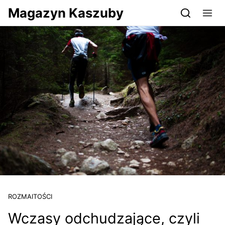
Przejdź do serwisu magazynkaszuby.pl
Magazyn Kaszuby
ROZMAITOŚCI
Wczasy odchudzające, czyli