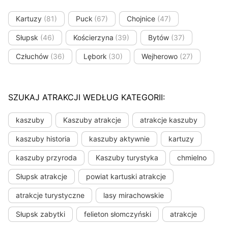
Kartuzy
(81)
Puck
(67)
Chojnice
(47)
Słupsk
(46)
Kościerzyna
(39)
Bytów
(37)
Człuchów
(36)
Lębork
(30)
Wejherowo
(27)
SZUKAJ ATRAKCJI WEDŁUG KATEGORII:
kaszuby
Kaszuby atrakcje
atrakcje kaszuby
kaszuby historia
kaszuby aktywnie
kartuzy
kaszuby przyroda
Kaszuby turystyka
chmielno
Słupsk atrakcje
powiat kartuski atrakcje
atrakcje turystyczne
lasy mirachowskie
Słupsk zabytki
felieton słomczyński
atrakcje