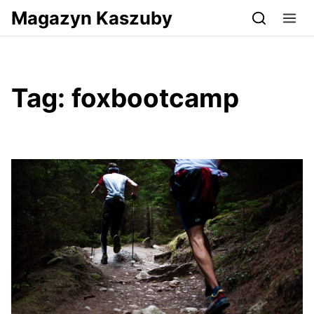
Przejdź do serwisu magazynkaszuby.pl
Magazyn Kaszuby
Tag:
foxbootcamp