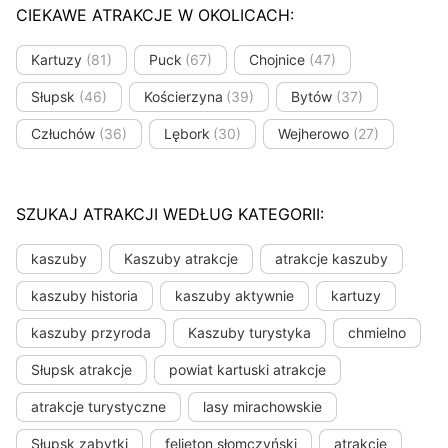
CIEKAWE ATRAKCJE W OKOLICACH:
Kartuzy
(81)
Puck
(67)
Chojnice
(47)
Słupsk
(46)
Kościerzyna
(39)
Bytów
(37)
Człuchów
(36)
Lębork
(30)
Wejherowo
(27)
SZUKAJ ATRAKCJI WEDŁUG KATEGORII:
kaszuby
Kaszuby atrakcje
atrakcje kaszuby
kaszuby historia
kaszuby aktywnie
kartuzy
kaszuby przyroda
Kaszuby turystyka
chmielno
Słupsk atrakcje
powiat kartuski atrakcje
atrakcje turystyczne
lasy mirachowskie
Słupsk zabytki
felieton słomczyński
atrakcje