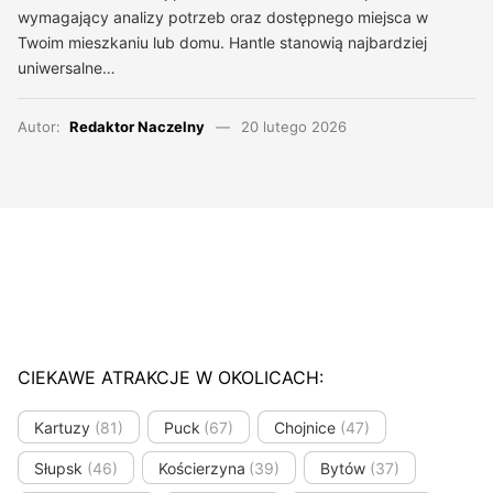
wymagający analizy potrzeb oraz dostępnego miejsca w
Twoim mieszkaniu lub domu. Hantle stanowią najbardziej
uniwersalne…
Autor:
Redaktor Naczelny
20 lutego 2026
CIEKAWE ATRAKCJE W OKOLICACH:
Kartuzy
(81)
Puck
(67)
Chojnice
(47)
Słupsk
(46)
Kościerzyna
(39)
Bytów
(37)