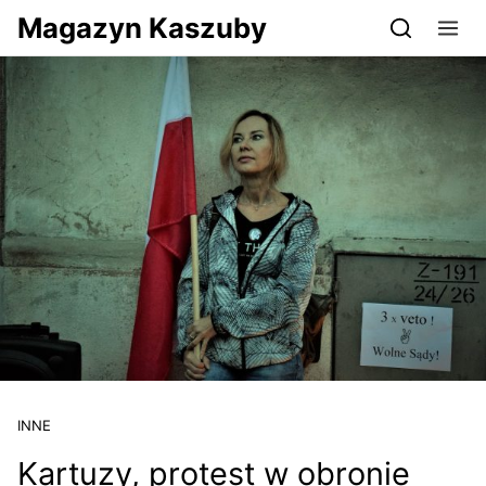
Przejdź do serwisu magazynkaszuby.pl
Magazyn Kaszuby
INNE
Kartuzy, protest w obronie