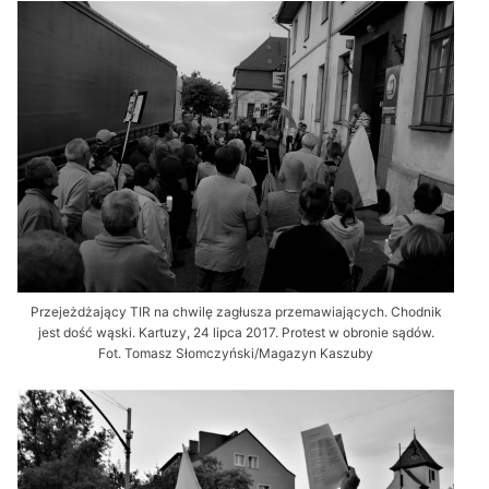
Przejeżdżający TIR na chwilę zagłusza przemawiających. Chodnik
jest dość wąski. Kartuzy, 24 lipca 2017. Protest w obronie sądów.
Fot. Tomasz Słomczyński/Magazyn Kaszuby