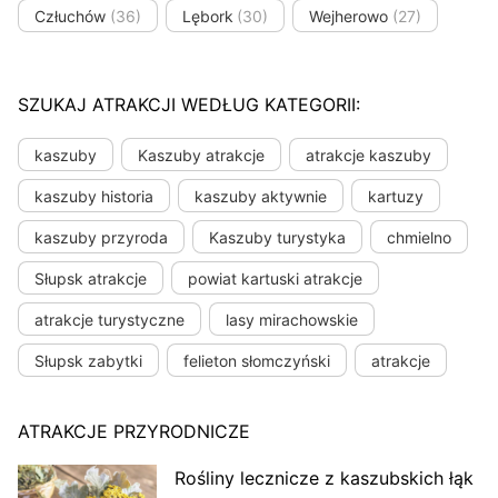
Człuchów
(36)
Lębork
(30)
Wejherowo
(27)
SZUKAJ ATRAKCJI WEDŁUG KATEGORII:
kaszuby
Kaszuby atrakcje
atrakcje kaszuby
kaszuby historia
kaszuby aktywnie
kartuzy
kaszuby przyroda
Kaszuby turystyka
chmielno
Słupsk atrakcje
powiat kartuski atrakcje
atrakcje turystyczne
lasy mirachowskie
Słupsk zabytki
felieton słomczyński
atrakcje
ATRAKCJE PRZYRODNICZE
Rośliny lecznicze z kaszubskich łąk