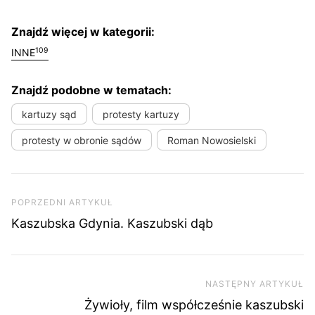
Znajdź więcej w kategorii:
109
INNE
Znajdź podobne w tematach:
kartuzy sąd
protesty kartuzy
protesty w obronie sądów
Roman Nowosielski
Nawigacja wpisu
Poprzedni artykuł
POPRZEDNI ARTYKUŁ
Kaszubska Gdynia. Kaszubski dąb
NASTĘPNY ARTYKUŁ
Na
Żywioły, film współcześnie kaszubski