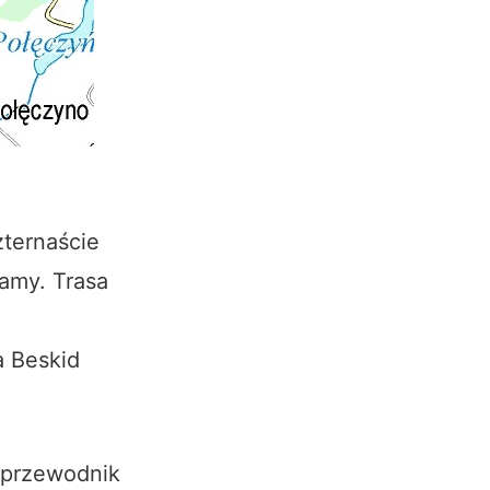
zternaście
amy. Trasa
e
a Beskid
– przewodnik