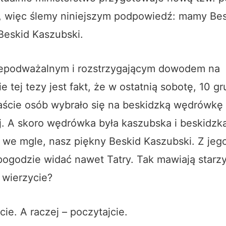
 więc ślemy niniejszym podpowiedź: mamy Bes
Beskid Kaszubski.
epodważalnym i rozstrzygającym dowodem na
e tej tezy jest fakt, że w ostatnią sobotę, 10 g
naście osób wybrało się na beskidzką wędrówkę
j. A skoro wędrówka była kaszubska i beskidz
toi we mgle, nasz piękny Beskid Kaszubski. Z jeg
pogodzie widać nawet Tatry. Tak mawiają starz
 wierzycie?
ie. A raczej – poczytajcie.