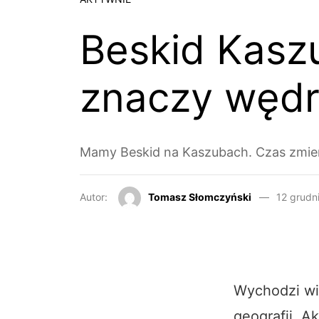
Beskid Kasz
znaczy węd
Mamy Beskid na Kaszubach. Czas zmien
Autor:
Tomasz Słomczyński
12 grudn
Wychodzi wię
geografii. A