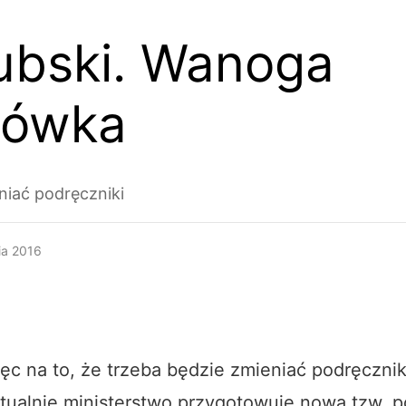
ubski. Wanoga
rówka
iać podręczniki
ia 2016
c na to, że trzeba będzie zmieniać podręcznik
ktualnie ministerstwo przygotowuje nową tzw. 