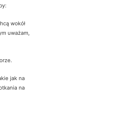
by:
chcą wokół
czym uważam,
orze.
kie jak na
otkania na