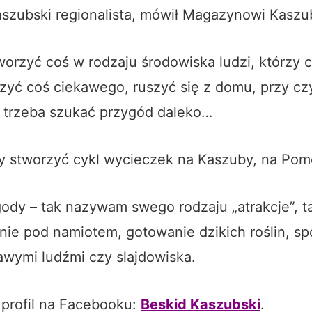
aszubski regionalista, mówił Magazynowi Kaszu
worzyć coś w rodzaju środowiska ludzi, którzy 
czyć coś ciekawego, ruszyć się z domu, przy 
e trzeba szukać przygód daleko…
by stworzyć cykl wycieczek na Kaszuby, na Pom
ody – tak nazywam swego rodzaju „atrakcje”, ta
nie pod namiotem, gotowanie dzikich roślin, sp
kawymi ludźmi czy slajdowiska.
ł profil na Facebooku:
Beskid Kaszubski
.