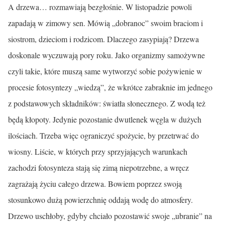
A drzewa… rozmawiają bezgłośnie. W listopadzie powoli
zapadają w zimowy sen. Mówią „dobranoc” swoim braciom i
siostrom, dzieciom i rodzicom. Dlaczego zasypiają? Drzewa
doskonale wyczuwają pory roku. Jako organizmy samożywne
czyli takie, które muszą same wytworzyć sobie pożywienie w
procesie fotosyntezy „wiedzą”, że wkrótce zabraknie im jednego
z podstawowych składników: światła słonecznego. Z wodą też
będą kłopoty. Jedynie pozostanie dwutlenek węgla w dużych
ilościach. Trzeba więc ograniczyć spożycie, by przetrwać do
wiosny. Liście, w których przy sprzyjających warunkach
zachodzi fotosynteza stają się zimą niepotrzebne, a wręcz
zagrażają życiu całego drzewa. Bowiem poprzez swoją
stosunkowo dużą powierzchnię oddają wodę do atmosfery.
Drzewo uschłoby, gdyby chciało pozostawić swoje „ubranie” na