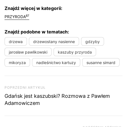
Znajdź więcej w kategorii:
87
PRZYRODA
Znajdź podobne w tematach:
drzewa
drzewostany nasienne
gdzyby
jarosław pawlikowski
kaszuby przyroda
mikoryza
nadleśnictwo kartuzy
susanne simard
Nawigacja wpisu
Poprzedni artykuł
POPRZEDNI ARTYKUŁ
Gdańsk jest kaszubski? Rozmowa z Pawłem
Adamowiczem