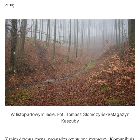
zimę.
W listopadowym lesie. Fot. Tomasz Słomczyński/Magazyn
Kaszuby
Zanim drzewa zasną, prowadzą ożywione rozmowy. Komunikują