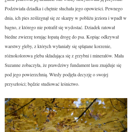
Podziwiała dziadka i chętnie słuchała jego opowieści. Pewnego
dnia, ich pies ześlizgnął się ze skarpy w pobliżu jeziora i wpadł w
bagno, z którego nie potrafił się wydostać. Dziadek ratował
biedne zwierzę torując łopatą drogę do psa. Kopiąc odkrywał
warstwy gleby, z których wyłaniały się splątane korzenie,
różnokolorowa gleba składająca się z grzybni i minerałów. Mała
Suzanne zobaczyła, że prawdziwy fundament lasu znajduje się
pod jego powierzchnią. Wtedy podjęła decyzję o swojej
przyszłości; będzie studiować leśnictwo.